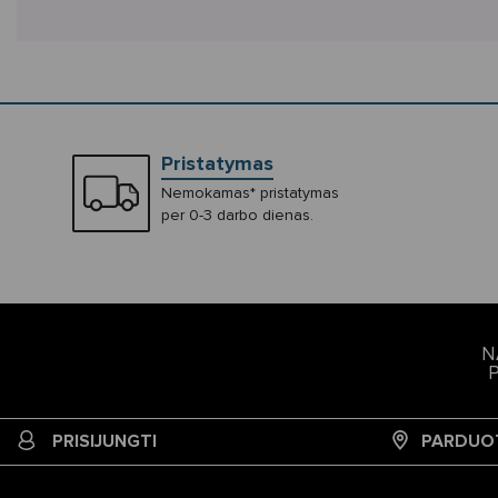
Pristatymas
Nemokamas* pristatymas
per 0-3 darbo dienas.
N
PRISIJUNGTI
PARDUO