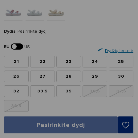
Dydis:
Pasirinkite dydį
EU
US
Dydžių lentelė
21
22
23
24
25
26
27
28
29
30
32
33,5
35
36,5
37,5
38,5
Pasirinkite dydį