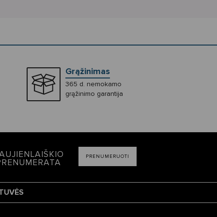
Grąžinimas
365 d. nemokamo
grąžinimo garantija
AUJIENLAIŠKIO
PRENUMERUOTI
PRENUMERATA
TUVĖS