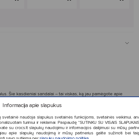
us. Šie kasdieniai sandalai – tai viskas, ką jau pamėgote apie
jami ir turi apsaugines noseles, kurios užtikrina didesnį saugumą
Informacija apie slapukus
s savo žaismingas asmenybes atskleisti su „Jibbitz™“ ženkliukais!
 svetainė naudoja slapukus svetainės funkcijoms, svetainės veikimui, anal
onalizuotam turiniui ir reklamai. Paspaudę "SUTINKU SU VISAIS SLAPUKAIS"
kate su crocs.lt slapukų naudojimu ir informacijos dalijimusi su mūsų partne
iau apie slapukų naudojimą ir mūsų partnerius galite sužinoti bei tai
isti savo sutikimą per
slapukų naudojimo politika
.