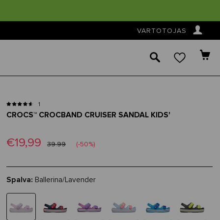
👤
VARTOTOJAS
🔎
1
CROCS™ CROCBAND CRUISER SANDAL KIDS'
€19,99
39.99
(-50%)
Spalva:
Ballerina/Lavender