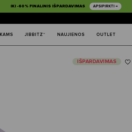
IKI -60% FINALINIS IŠPARDAVIMAS
APSIPIRKTI →
IKAMS
JIBBITZ™
NAUJIENOS
OUTLET
IŠPARDAVIMAS