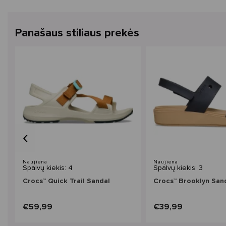
Panašaus stiliaus prekės
‹
Naujiena
Naujiena
Spalvų kiekis: 4
Spalvų kiekis: 3
Crocs™ Quick Trail Sandal
Crocs™ Brooklyn Sand
€59,99
€39,99