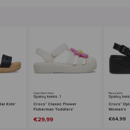
Išpardavimas
Naujiena
Spalvų kiekis: 1
Spalvų kieki
al Kids'
Crocs™ Classic Flower
Crocs™ Dyl
Fisherman Toddlers'
Women's
€29,99
€64,99