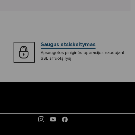
Saugus atsiskaitymas
Apsaugotos piniginės operacijos naudojant
SSL šifruotą ryšį
INSTAGRAM
YOUTUBE
FACEBOOK