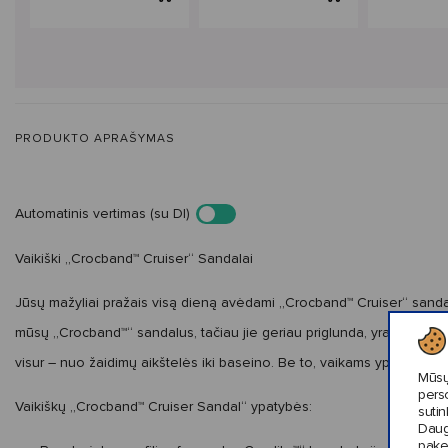
PRODUKTO APRAŠYMAS
Automatinis vertimas (su DI)
Vaikiški „Crocband™ Cruiser“ Sandalai
Jūsų mažyliai pražais visą dieną avėdami „Crocband™ Cruiser“ sandal
mūsų „Crocband™“ sandalus, tačiau jie geriau priglunda, yra reguliuo
visur – nuo žaidimų aikštelės iki baseino. Be to, vaikams ypač patik
Mūsų
pers
Vaikiškų
„Crocband™ Cruiser Sandal“
ypatybės
:
sutin
Daug
pake