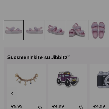
Suasmeninkite su Jibbitz™
‹
€5,99
€4,99
€4,99