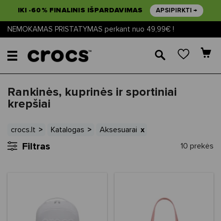
IKI -60% FINALINIS IŠPARDAVIMAS
APSIPIRKTI →
NEMOKAMAS PRISTATYMAS perkant nuo 49,99€ !
🔎
Rankinės, kuprinės ir sportiniai
krepšiai
crocs.lt
Katalogas
Aksesuarai
Filtras
10 prekės