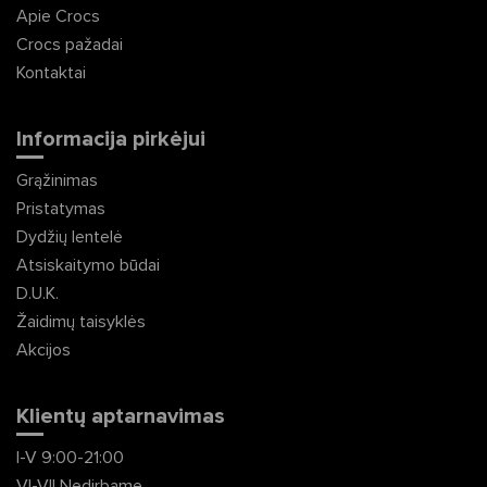
Apie Crocs
Crocs pažadai
Kontaktai
Informacija pirkėjui
Grąžinimas
Pristatymas
Dydžių lentelė
Atsiskaitymo būdai
D.U.K.
Žaidimų taisyklės
Akcijos
Klientų aptarnavimas
I-V 9:00-21:00
VI-VII Nedirbame