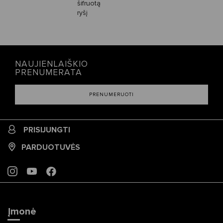
šifruotą
ryšį
NAUJIENLAIŠKIO
PRENUMERATA
PRENUMERUOTI
PRISIJUNGTI
PARDUOTUVĖS
INSTAGRAM
YOUTUBE
FACEBOOK
Įmonė