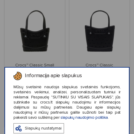
Crocs™ Classic Small
Crocs™ Classic
Tote Bag
Medium Tote Bag
Informacija apie slapukus
Mūsų svetainė naudoja slapukus svetainės funkcijoms,
svetainės veikimui, analizei, personalizuotam turiniui ir
reklamai. Paspaudę "SUTINKU SU VISAIS SLAPUKAIS", jūs
€39,99
€59,99
sutinkate su crocs.lt slapukų naudojimu ir informacijos
dalijimusi su mūsų partneriais. Daugiau apie slapukų
naudojimą ir mūsų partnerius galite sužinoti bei taip pat
pakeisti savo sutikimą per
slapukų naudojimo politika
.
Slapukų nustatymai