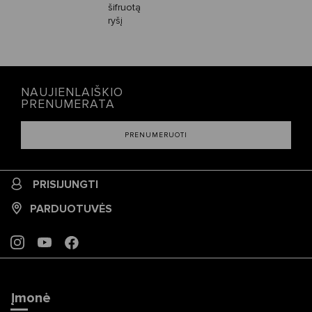
šifruotą
ryšį
NAUJIENLAIŠKIO
PRENUMERATA
PRENUMERUOTI
PRISIJUNGTI
PARDUOTUVĖS
INSTAGRAM
YOUTUBE
FACEBOOK
Įmonė