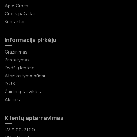
Apie Crocs
Crocs pažadai
Kontaktai
Informacija pirkėjui
Grąžinimas
Pristatymas
Dydžių lentelė
Atsiskaitymo būdai
D.U.K.
Žaidimų taisyklės
Akcijos
Klientų aptarnavimas
I-V 9:00-21:00