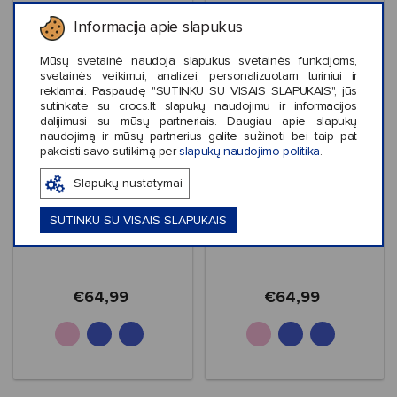
Informacija apie slapukus
Mūsų svetainė naudoja slapukus svetainės funkcijoms,
svetainės veikimui, analizei, personalizuotam turiniui ir
reklamai. Paspaudę "SUTINKU SU VISAIS SLAPUKAIS", jūs
sutinkate su crocs.lt slapukų naudojimu ir informacijos
dalijimusi su mūsų partneriais. Daugiau apie slapukų
naudojimą ir mūsų partnerius galite sužinoti bei taip pat
pakeisti savo sutikimą per
slapukų naudojimo politika
.
Slapukų nustatymai
Crocs™ Classic Neo
Crocs™ Classic Neo
Puff Boot Kids'
Puff Boot Kids'
SUTINKU SU VISAIS SLAPUKAIS
207684
207684
€64,99
€64,99
+2
+2