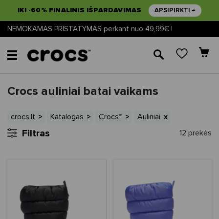
IKI -60% FINALINIS IŠPARDAVIMAS
APSIPIRKTI →
NEMOKAMAS PRISTATYMAS perkant nuo 49,99€ !
🔎
Crocs auliniai batai vaikams
crocs.lt
Katalogas
Crocs™
Auliniai
Filtras
12 prekės