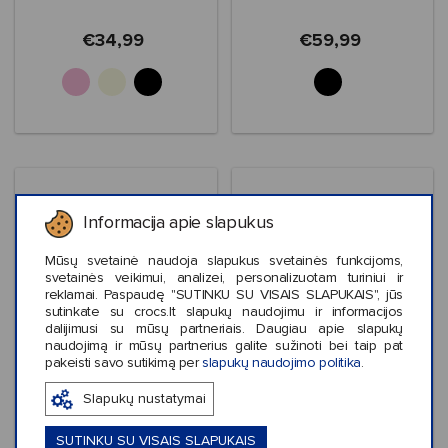
€34,99
€59,99
Informacija apie slapukus
Mūsų svetainė naudoja slapukus svetainės funkcijoms,
svetainės veikimui, analizei, personalizuotam turiniui ir
reklamai. Paspaudę "SUTINKU SU VISAIS SLAPUKAIS", jūs
sutinkate su crocs.lt slapukų naudojimu ir informacijos
dalijimusi su mūsų partneriais. Daugiau apie slapukų
naudojimą ir mūsų partnerius galite sužinoti bei taip pat
pakeisti savo sutikimą per
slapukų naudojimo politika
.
Išpardavimas
Išpardavimas
Slapukų nustatymai
Crocs™ Brooklyn
Crocs™ Classic Crush
Sandal Low Wedge
Sandal
Women's
SUTINKU SU VISAIS SLAPUKAIS