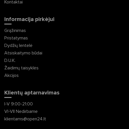
Kontaktai
Informacija pirkėjui
Grąžinimas
Pristatymas
Dydžių lentelė
Atsiskaitymo būdai
D.U.K.
Žaidimų taisyklės
Akcijos
Klientų aptarnavimas
I-V 9:00-21:00
VI-VII Nedirbame
klientams@open24.lt