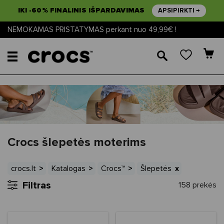
IKI -60% FINALINIS IŠPARDAVIMAS
APSIPIRKTI →
NEMOKAMAS PRISTATYMAS perkant nuo 49,99€ !
🔎
Crocs šlepetės moterims
crocs.lt
Katalogas
Crocs™
Šlepetės
Filtras
158 prekės