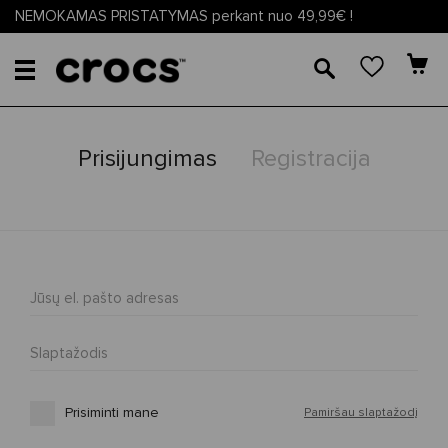
NEMOKAMAS PRISTATYMAS perkant nuo 49,99€ !
🔎
Prisijungimas
Registracija
Jūsų el. pašto adresas
Slaptažodis
Prisiminti mane
Pamiršau slaptažodį