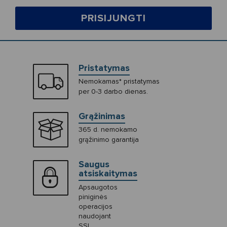
PRISIJUNGTI
Pristatymas
Nemokamas* pristatymas
per 0-3 darbo dienas.
Grąžinimas
365 d. nemokamo
grąžinimo garantija
Saugus
atsiskaitymas
Apsaugotos
piniginės
operacijos
naudojant
SSL