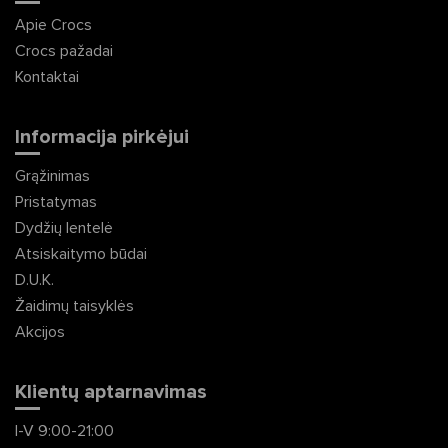
Apie Crocs
Crocs pažadai
Kontaktai
Informacija pirkėjui
Grąžinimas
Pristatymas
Dydžių lentelė
Atsiskaitymo būdai
D.U.K.
Žaidimų taisyklės
Akcijos
Klientų aptarnavimas
I-V 9:00-21:00