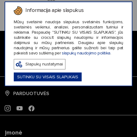
šifruotą
Informacija apie slapukus
ryšį
Mūsų svetainė naudoja slapukus svetainės funkcijoms,
svetainės veikimui, analizei, personalizuotam turiniui ir
reklamai. Paspaudę "SUTINKU SU VISAIS SLAPUKAIS", jūs
sutinkate su crocs.lt slapukų naudojimu ir informacijos
NAUJIENLAIŠKIO
dalijimusi su mūsų partneriais. Daugiau apie slapukų
PRENUMERATA
naudojimą ir mūsų partnerius galite sužinoti bei taip pat
pakeisti savo sutikimą per
slapukų naudojimo politika
.
PRENUMERUOTI
Slapukų nustatymai
SUTINKU SU VISAIS SLAPUKAIS
PRISIJUNGTI
PARDUOTUVĖS
INSTAGRAM
YOUTUBE
FACEBOOK
Įmonė