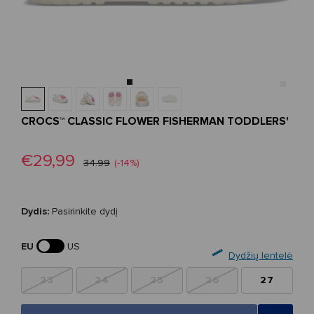
CROCS™ CLASSIC FLOWER FISHERMAN TODDLERS'
€29,99
34.99
(-14%)
Dydis:
Pasirinkite dydį
EU
US
Dydžių lentelė
23
24
25
26
27