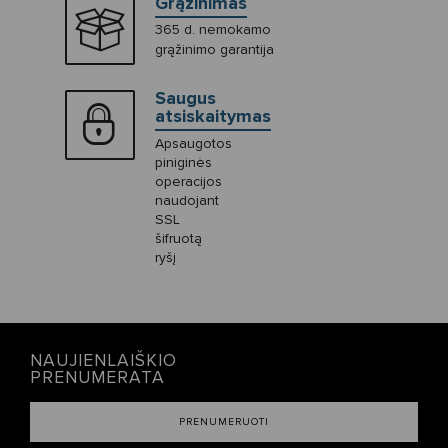
Grąžinimas
365 d. nemokamo
grąžinimo garantija
Saugus
atsiskaitymas
Apsaugotos
piniginės
operacijos
naudojant
SSL
šifruotą
ryšį
NAUJIENLAIŠKIO
PRENUMERATA
PRENUMERUOTI