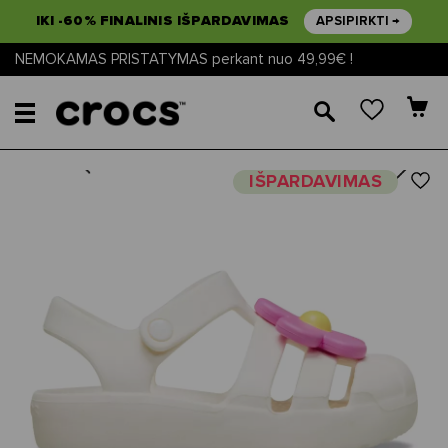
IKI -60% FINALINIS IŠPARDAVIMAS
APSIPIRKTI →
NEMOKAMAS PRISTATYMAS perkant nuo 49,99€ !
🔎
Next
Previous
IŠPARDAVIMAS