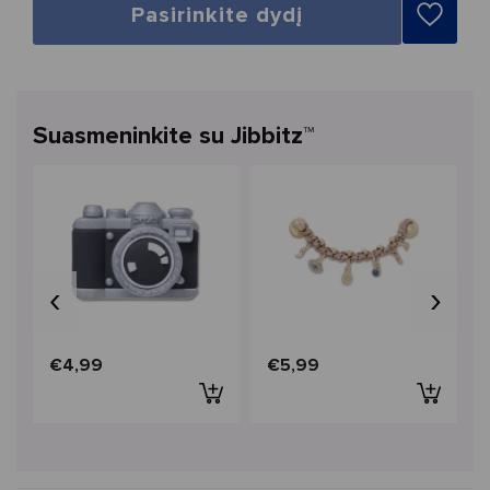
Pasirinkite dydį
Suasmeninkite su Jibbitz™
‹
›
€4,99
€5,99