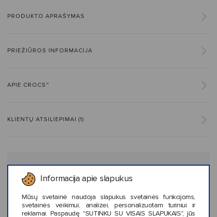
PRODUKTO APRAŠYMAS
PRIEŽIŪROS INFORMACIJA
APIE CROCS™
KLIENTŲ ATSILIEPIMAI (1)
Panašaus stiliaus prekės
Informacija apie slapukus
Mūsų svetainė naudoja slapukus svetainės funkcijoms,
svetainės veikimui, analizei, personalizuotam turiniui ir
reklamai. Paspaudę "SUTINKU SU VISAIS SLAPUKAIS", jūs