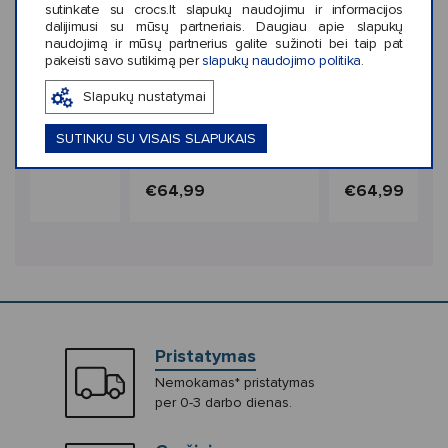
sutinkate su crocs.lt slapukų naudojimu ir informacijos
dalijimusi su mūsų partneriais. Daugiau apie slapukų
naudojimą ir mūsų partnerius galite sužinoti bei taip pat
pakeisti savo sutikimą per
slapukų naudojimo politika
.
‹
›
Slapukų nustatymai
Naujiena
Naujiena
iekis: 3
Spalvų kiekis: 2
Spalvų kiekis: 2
SUTINKU SU VISAIS SLAPUKAIS
Brooklyn
Crocs™ Dylan Platform
Crocs™ Dylan P
Kids'
Slide Women's
Slide Women's
9
€64,99
€64,99
Pristatymas
Nemokamas* pristatymas
per 0-3 darbo dienas.