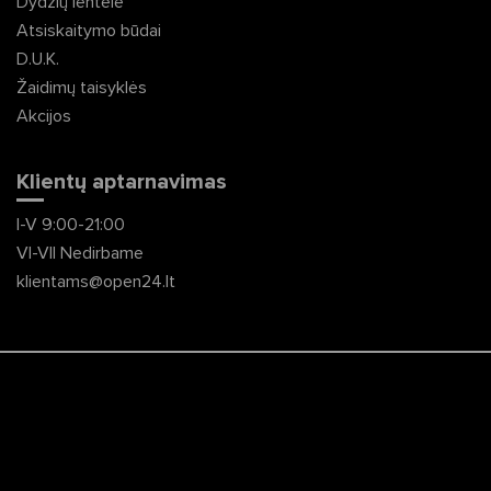
Dydžių lentelė
Atsiskaitymo būdai
D.U.K.
Žaidimų taisyklės
Akcijos
Klientų aptarnavimas
I-V 9:00-21:00
VI-VII Nedirbame
klientams@open24.lt