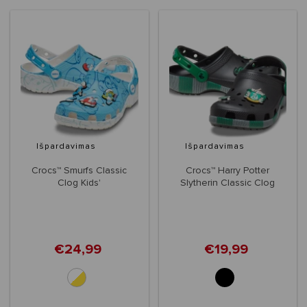
Išpardavimas
Išpardavimas
Crocs™ Smurfs Classic
Crocs™ Harry Potter
Clog Kids'
Slytherin Classic Clog
Kids'
€24,99
€19,99