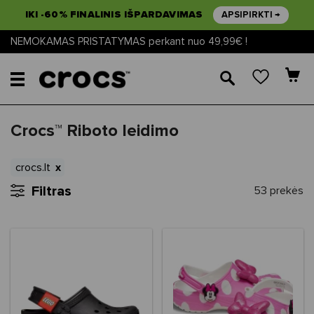
IKI -60% FINALINIS IŠPARDAVIMAS
APSIPIRKTI →
NEMOKAMAS PRISTATYMAS perkant nuo 49,99€ !
🔎
Crocs™ Riboto leidimo
crocs.lt
Filtras
53 prekės