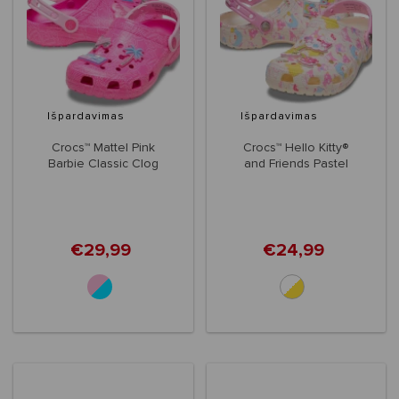
Išpardavimas
Išpardavimas
Crocs™ Mattel Pink
Crocs™ Hello Kitty®
Barbie Classic Clog
and Friends Pastel
Kids'
Classic Clog Kids'
€29,99
€24,99