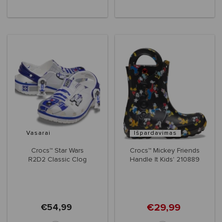
Vasarai
Išpardavimas
Crocs™ Star Wars
Crocs™ Mickey Friends
R2D2 Classic Clog
Handle It Kids' 210889
Kids'
€29,99
€54,99