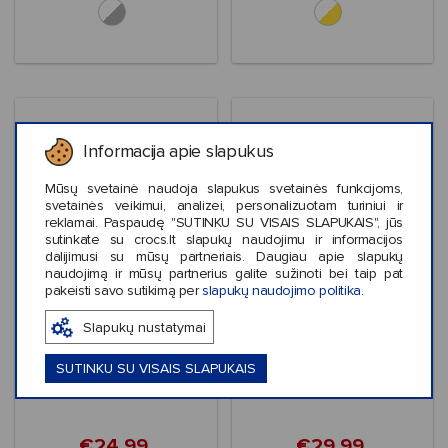
Informacija apie slapukus
Mūsų svetainė naudoja slapukus svetainės funkcijoms,
svetainės veikimui, analizei, personalizuotam turiniui ir
reklamai. Paspaudę "SUTINKU SU VISAIS SLAPUKAIS", jūs
sutinkate su crocs.lt slapukų naudojimu ir informacijos
dalijimusi su mūsų partneriais. Daugiau apie slapukų
naudojimą ir mūsų partnerius galite sužinoti bei taip pat
pakeisti savo sutikimą per
slapukų naudojimo politika
.
Išpardavimas
Išpardavimas
Slapukų nustatymai
Crocs™ Hello Kitty®
Crocs™ Pokemon Print
and Friends Pastel
Classic Clog Kids'
Classic Clog Toddlers’
SUTINKU SU VISAIS SLAPUKAIS
€24,99
€29,99