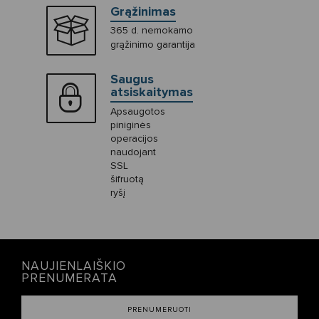
Grąžinimas
365 d. nemokamo
grąžinimo garantija
Saugus
atsiskaitymas
Apsaugotos
piniginės
operacijos
naudojant
SSL
šifruotą
ryšį
NAUJIENLAIŠKIO
PRENUMERATA
PRENUMERUOTI