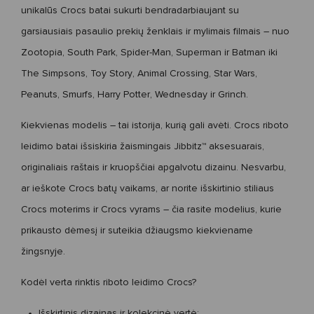
unikalūs Crocs batai
sukurti bendradarbiaujant su
garsiausiais pasaulio prekių ženklais ir mylimais filmais – nuo
Zootopia
,
South Park
,
Spider-Man
,
Superman
ir
Batman
iki
The Simpsons
,
Toy Story
,
Animal Crossing
,
Star Wars
,
Peanuts
,
Smurfs
,
Harry Potter
,
Wednesday
ir
Grinch
.
Kiekvienas modelis – tai istorija, kurią gali avėti.
Crocs riboto
leidimo batai
išsiskiria žaismingais
Jibbitz™ aksesuarais
,
originaliais raštais ir kruopščiai apgalvotu dizainu. Nesvarbu,
ar ieškote
Crocs batų vaikams
, ar norite išskirtinio stiliaus
Crocs moterims
ir
Crocs vyrams
– čia rasite modelius, kurie
prikausto dėmesį ir suteikia džiaugsmo kiekviename
žingsnyje.
Kodėl verta rinktis riboto leidimo Crocs?
Išskirtinis dizainas ir kolekcinė vertė;