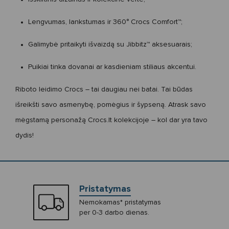
Lengvumas, lankstumas ir 360°
Crocs Comfort™
;
Galimybė pritaikyti išvaizdą su
Jibbitz™
aksesuarais;
Puikiai tinka dovanai ar kasdieniam stiliaus akcentui.
Riboto leidimo Crocs
– tai daugiau nei batai. Tai būdas
išreikšti savo asmenybę, pomėgius ir šypseną. Atrask savo
mėgstamą personažą Crocs.lt kolekcijoje – kol dar yra tavo
dydis!
Pristatymas
Nemokamas* pristatymas
per 0-3 darbo dienas.