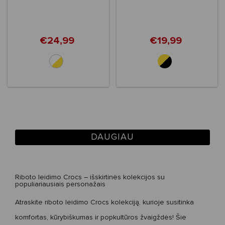
Toddlers'
€24,99
€19,99
DAUGIAU
Riboto leidimo Crocs – išskirtinės kolekcijos su
populiariausiais personažais
Atraskite
riboto leidimo Crocs kolekciją
, kurioje susitinka
komfortas, kūrybiškumas ir popkultūros žvaigždės! Šie