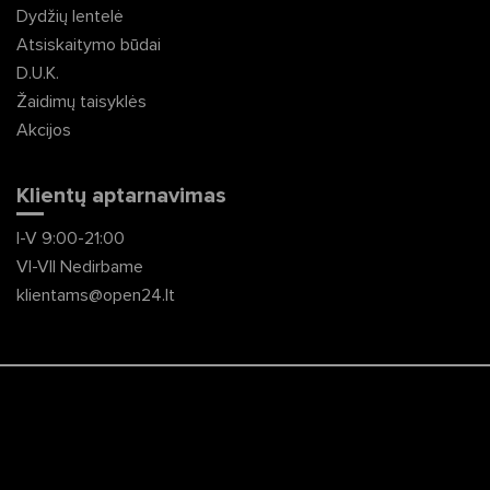
Dydžių lentelė
Atsiskaitymo būdai
D.U.K.
Žaidimų taisyklės
Akcijos
Klientų aptarnavimas
I-V 9:00-21:00
VI-VII Nedirbame
klientams@open24.lt