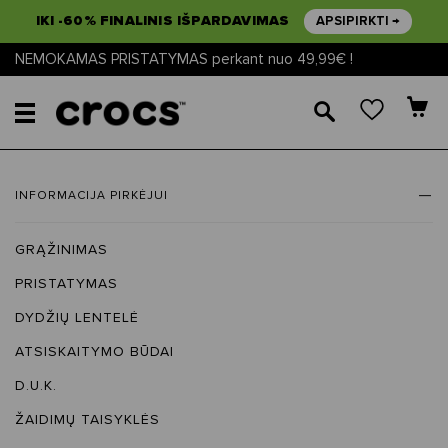
IKI -60% FINALINIS IŠPARDAVIMAS
APSIPIRKTI →
NEMOKAMAS PRISTATYMAS perkant nuo 49,99€ !
🔎
INFORMACIJA PIRKĖJUI
GRĄŽINIMAS
PRISTATYMAS
DYDŽIŲ LENTELĖ
ATSISKAITYMO BŪDAI
D.U.K.
ŽAIDIMŲ TAISYKLĖS