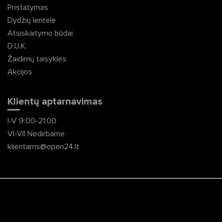
Pristatymas
Dydžių lentelė
Atsiskaitymo būdai
D.U.K.
Žaidimų taisyklės
Akcijos
Klientų aptarnavimas
I-V 9:00-21:00
VI-VII Nedirbame
klientams@open24.lt