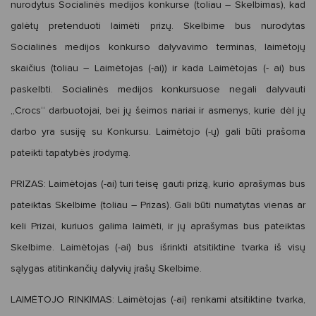
nurodytus Socialinės medijos konkurse (toliau – Skelbimas), kad
galėtų pretenduoti laimėti prizų. Skelbime bus nurodytas
Socialinės medijos konkurso dalyvavimo terminas, laimėtojų
skaičius (toliau – Laimėtojas (-ai)) ir kada Laimėtojas (- ai) bus
paskelbti. Socialinės medijos konkursuose negali dalyvauti
„Crocs“ darbuotojai, bei jų šeimos nariai ir asmenys, kurie dėl jų
darbo yra susiję su Konkursu. Laimėtojo (-ų) gali būti prašoma
pateikti tapatybės įrodymą.
PRIZAS:
Laimėtojas (-ai) turi teisę gauti prizą, kurio aprašymas bus
pateiktas Skelbime (toliau – Prizas). Gali būti numatytas vienas ar
keli Prizai, kuriuos galima laimėti, ir jų aprašymas bus pateiktas
Skelbime. Laimėtojas (-ai) bus išrinkti atsitiktine tvarka iš visų
sąlygas atitinkančių dalyvių įrašų Skelbime.
LAIMĖTOJO RINKIMAS:
Laimėtojas (-ai) renkami atsitiktine tvarka,