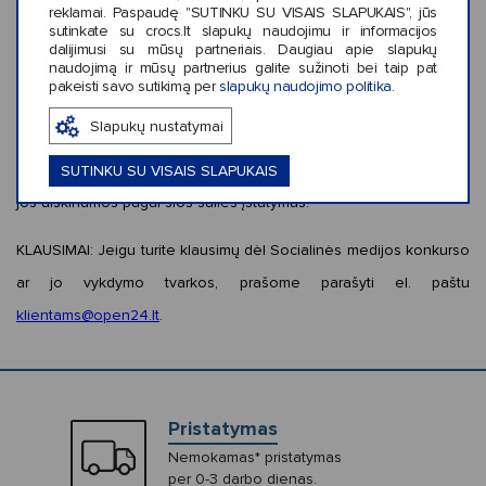
reklamai. Paspaudę "SUTINKU SU VISAIS SLAPUKAIS", jūs
medijos konkurse ir teikdami asmens duomenis, Jūs sutinkate
sutinkate su crocs.lt slapukų naudojimu ir informacijos
dalijimusi su mūsų partneriais. Daugiau apie slapukų
gauti su Socialinės medijos konkursu ir Jūsų laimėto „Crocs“
naudojimą ir mūsų partnerius galite sužinoti bei taip pat
pakeisti savo sutikimą per
slapukų naudojimo politika
.
Prizo gavimu susijusius pranešimus.
Slapukų nustatymai
TAIKOMA TEISĖ:
Socialinės medijos konkursams ir šioms
Nuostatoms ir sąlygoms taikomi Lietuvos Respublikos įstatymai,
SUTINKU SU VISAIS SLAPUKAIS
jos aiškinamos pagal šios šalies įstatymus.
KLAUSIMAI:
Jeigu turite klausimų dėl Socialinės medijos konkurso
ar jo vykdymo tvarkos, prašome parašyti el. paštu
klientams@open24.lt
.
Pristatymas
Nemokamas* pristatymas
per 0-3 darbo dienas.