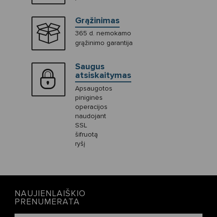
Grąžinimas
365 d. nemokamo
grąžinimo garantija
Saugus
atsiskaitymas
Apsaugotos
piniginės
operacijos
naudojant
SSL
šifruotą
ryšį
NAUJIENLAIŠKIO
PRENUMERATA