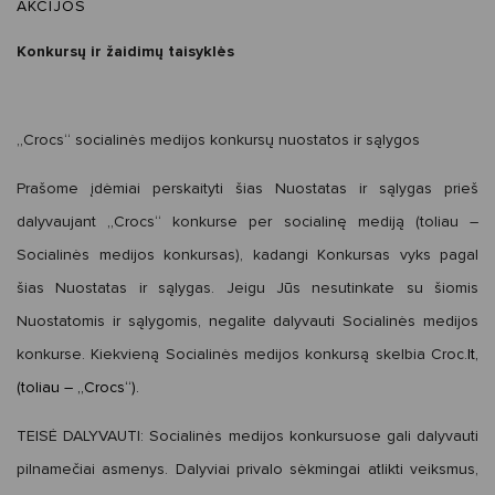
AKCIJOS
Konkursų ir žaidimų taisyklės
„Crocs“ socialinės medijos konkursų nuostatos ir sąlygos
Prašome įdėmiai perskaityti šias Nuostatas ir sąlygas prieš
dalyvaujant „Crocs“ konkurse per socialinę mediją (toliau –
Socialinės medijos konkursas), kadangi Konkursas vyks pagal
šias Nuostatas ir sąlygas. Jeigu Jūs nesutinkate su šiomis
Nuostatomis ir sąlygomis, negalite dalyvauti Socialinės medijos
konkurse. Kiekvieną Socialinės medijos konkursą skelbia Croc.
lt,
(toliau – „Crocs“).
TEISĖ DALYVAUTI:
Socialinės medijos konkursuose gali dalyvauti
pilnamečiai asmenys. Dalyviai privalo sėkmingai atlikti veiksmus,