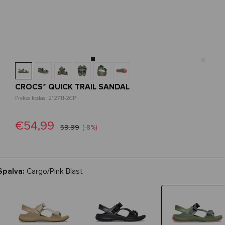
CROCS™ QUICK TRAIL SANDAL
Prekės kodas: 212711-2CP
€54,99
59.99
(-8%)
Spalva:
Cargo/Pink Blast