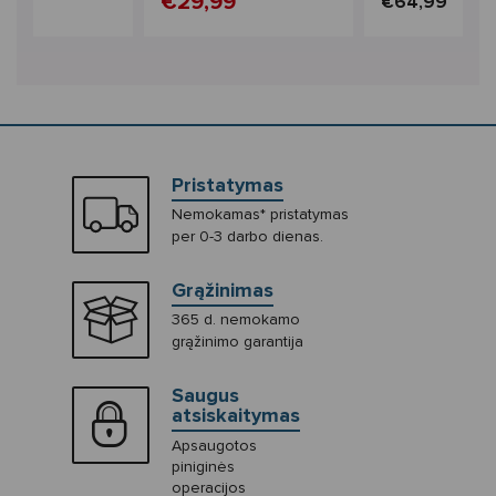
99
€29,99
€64,99
Pristatymas
Nemokamas* pristatymas
per 0-3 darbo dienas.
Grąžinimas
365 d. nemokamo
grąžinimo garantija
Saugus
atsiskaitymas
Apsaugotos
piniginės
operacijos