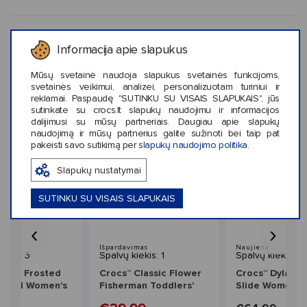
KLIENTŲ ATSILIEPIMAI (3)
Informacija apie slapukus
Mūsų svetainė naudoja slapukus svetainės funkcijoms,
svetainės veikimui, analizei, personalizuotam turiniui ir
reklamai. Paspaudę "SUTINKU SU VISAIS SLAPUKAIS", jūs
sutinkate su crocs.lt slapukų naudojimu ir informacijos
Panašaus stiliaus prekės
dalijimusi su mūsų partneriais. Daugiau apie slapukų
naudojimą ir mūsų partnerius galite sužinoti bei taip pat
pakeisti savo sutikimą per
slapukų naudojimo politika
.
Slapukų nustatymai
SUTINKU SU VISAIS SLAPUKAIS
‹
›
mas
Išpardavimas
Naujiena
iekis: 3
Spalvų kiekis: 1
Spalvų kiekis: 2
Soho Frosted
Crocs™ Classic Flower
Crocs™ Dylan P
andal Women's
Fisherman Toddlers'
Slide Women's