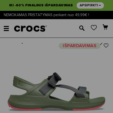
IKI -60% FINALINIS IŠPARDAVIMAS
APSIPIRKTI →
NEMOKAMAS PRISTATYMAS perkant nuo 49,99€ !
🔎
Next
Previous
IŠPARDAVIMAS