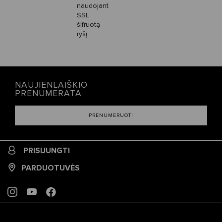
naudojant
SSL
šifruotą
ryšį
NAUJIENLAIŠKIO
PRENUMERATA
PRENUMERUOTI
PRISIJUNGTI
PARDUOTUVĖS
INSTAGRAM
YOUTUBE
FACEBOOK