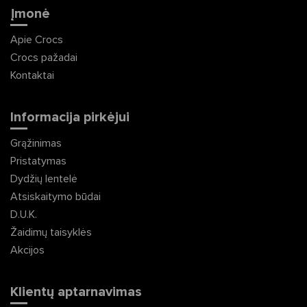
Įmonė
Apie Crocs
Crocs pažadai
Kontaktai
Informacija pirkėjui
Grąžinimas
Pristatymas
Dydžių lentelė
Atsiskaitymo būdai
D.U.K.
Žaidimų taisyklės
Akcijos
Klientų aptarnavimas