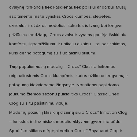
avalynę, tinkančią tiek kasdienai, tiek poilsiui ar darbui. Mūsų
asortimente rasite
vyriškas Crocs klumpes
, šlepetes,
sandalus ir uždarus modelius, sukurtus iš tvarių bei lengvai
prižiūrimų medžiagų.
Crocs avalynė vyrams
garsėja išskirtiniu
komfortu, ilgaamžiškumu ir unikaliu dizainu – tai pasirinkimas,
kuris derina patogumą su šiuolaikiniu stiliumi.
Tarp populiariausių modelių –
Crocs™ Classic
, laikomos
originaliosiomis Crocs klumpėmis, kurios užtikrina lengvumą ir
patogumą kiekviename žingsnyje. Norintiems papildomo
jaukumo žiemos sezonu puikiai tiks
Crocs™ Classic Lined
Clog
su šiltu pašiltinimu viduje.
Modernų požiūrį į klasikinį dizainą siūlo Crocs™ Inmotion Clog
– lankstus ir dinamiškas modelis aktyviam gyvenimo būdui.
Sportiško stiliaus mėgėjai vertina
Crocs™ Bayaband Clog
ir