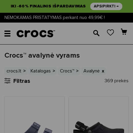
IKI -60% FINALINIS IŠPARDAVIMAS
APSIPIRKTI →
NEMOKAMAS PRISTATYMAS perkant nuo 49,99€ !
🔎
Crocs™ avalynė vyrams
crocs.lt
Katalogas
Crocs™
Avalynė
Filtras
369 prekės