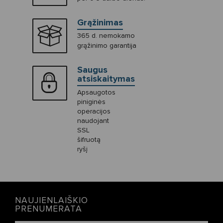
Grąžinimas
365 d. nemokamo
grąžinimo garantija
Saugus
atsiskaitymas
Apsaugotos
piniginės
operacijos
naudojant
SSL
šifruotą
ryšį
NAUJIENLAIŠKIO
PRENUMERATA