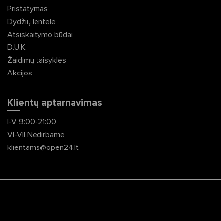
Pristatymas
Dydžių lentelė
Atsiskaitymo būdai
D.U.K.
Žaidimų taisyklės
Akcijos
Klientų aptarnavimas
I-V 9:00-21:00
VI-VII Nedirbame
klientams@open24.lt