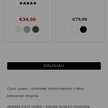
€34,99
€79,99
+2
DAUGIAU
Crocs vyrams – komfortas, funkcionalumas ir stilius
kiekvienam žingsniui
Atraskite
Crocs vyrams
– patogią, lengvą ir universalią