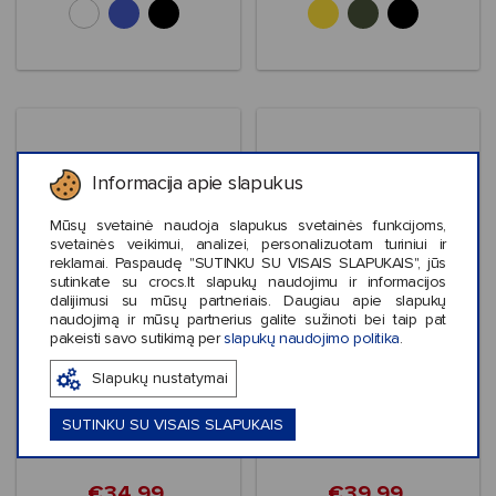
Informacija apie slapukus
Mūsų svetainė naudoja slapukus svetainės funkcijoms,
svetainės veikimui, analizei, personalizuotam turiniui ir
reklamai. Paspaudę "SUTINKU SU VISAIS SLAPUKAIS", jūs
sutinkate su crocs.lt slapukų naudojimu ir informacijos
dalijimusi su mūsų partneriais. Daugiau apie slapukų
naudojimą ir mūsų partnerius galite sužinoti bei taip pat
Išpardavimas
Išpardavimas
pakeisti savo sutikimą per
slapukų naudojimo politika
.
Crocs™ Classic
Crocs™ Quick Trail
Slapukų nustatymai
Crafted Vegan Suede
Sandal
Clog
SUTINKU SU VISAIS SLAPUKAIS
€34,99
€39,99