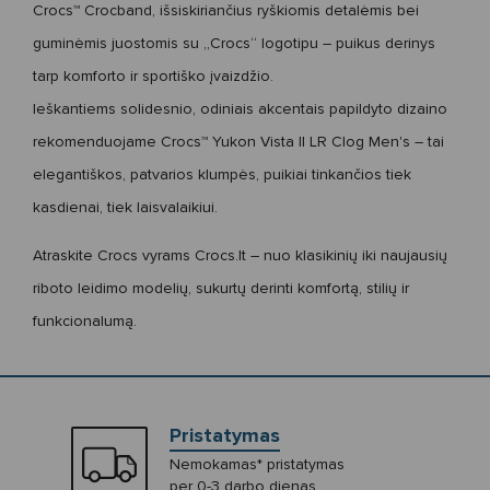
Crocs™ Crocband
, išsiskiriančius ryškiomis detalėmis bei
guminėmis juostomis su „Crocs“ logotipu – puikus derinys
tarp komforto ir sportiško įvaizdžio.
Ieškantiems solidesnio, odiniais akcentais papildyto dizaino
rekomenduojame
Crocs™ Yukon Vista II LR Clog Men's
– tai
elegantiškos, patvarios klumpės, puikiai tinkančios tiek
kasdienai, tiek laisvalaikiui.
Atraskite
Crocs vyrams
Crocs.lt – nuo klasikinių iki naujausių
riboto leidimo modelių, sukurtų derinti komfortą, stilių ir
funkcionalumą.
Pristatymas
Nemokamas* pristatymas
per 0-3 darbo dienas.