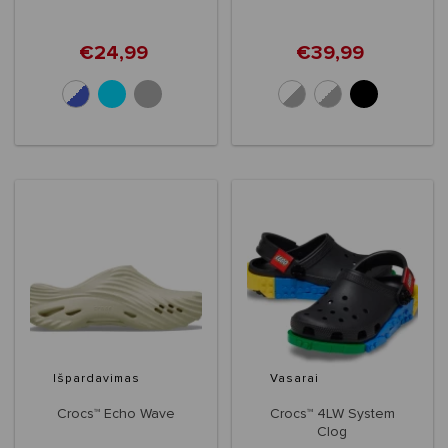
€24,99
€39,99
+1
Išpardavimas
Vasarai
Crocs™ Echo Wave
Crocs™ 4LW System
Clog