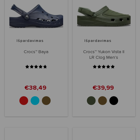
Išpardavimas
Išpardavimas
Crocs™ Baya
Crocs™ Yukon Vista II
LR Clog Men's
€38,49
€39,99
+11