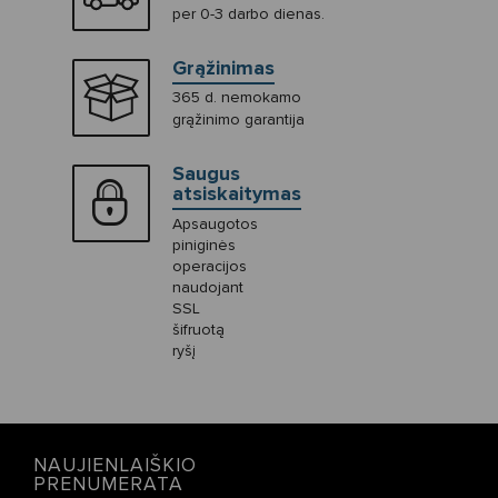
per 0-3 darbo dienas.
Grąžinimas
365 d. nemokamo
grąžinimo garantija
Saugus
atsiskaitymas
Apsaugotos
piniginės
operacijos
naudojant
SSL
šifruotą
ryšį
NAUJIENLAIŠKIO
PRENUMERATA