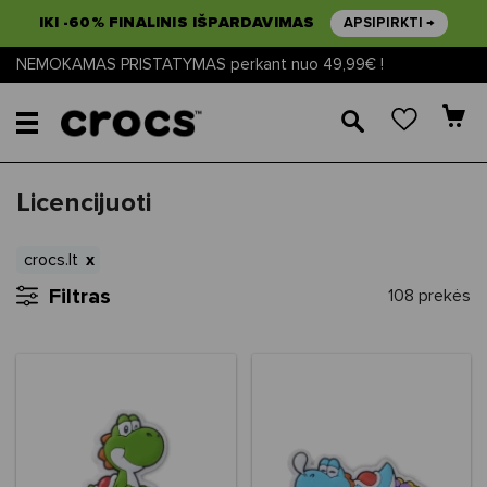
IKI -60% FINALINIS IŠPARDAVIMAS
APSIPIRKTI →
NEMOKAMAS PRISTATYMAS perkant nuo 49,99€ !
🔎
Licencijuoti
crocs.lt
Filtras
108 prekės