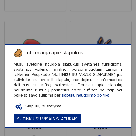
Informacija apie slapukus
Mūsų svetainė naudoja slapukus svetainės funkcijoms,
svetainės veikimui, analizei, personalizuotam turiniui ir
reklamai. Paspaudę "SUTINKU SU VISAIS SLAPUKAIS", jūs
sutinkate su crocs.lt slapukų naudojimu ir informacijos
dalijimusi su mūsų partneriais. Daugiau apie slapukų
naudojimą ir mūsų partnerius galite sužinoti bei taip pat
Crocs™ Jibbitz Grogu
Crocs™ Jibbitz
pakeisti savo sutikimą per
slapukų naudojimo politika
.
Santa Hat
Spiderman 2
Slapukų nustatymai
SUTINKU SU VISAIS SLAPUKAIS
€4,99
€4,99