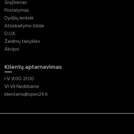
Grąžinimas
Pristatymas
Dydžių lentelė
Atsiskaitymo būdai
D.U.K.
Žaidimų taisyklės
Akcijos
Klientų aptarnavimas
I-V 9:00-21:00
VI-VII Nedirbame
klientams@open24.lt