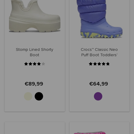
Stomp Lined Shorty
Crocs™ Classic Neo
Boot
Puff Boot Toddlers'
207683
€89,99
€64,99