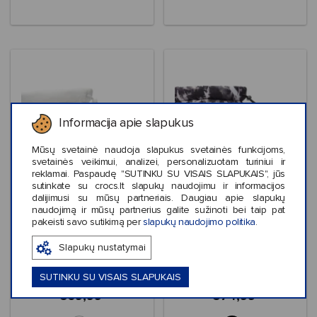
Informacija apie slapukus
Mūsų svetainė naudoja slapukus svetainės funkcijoms,
svetainės veikimui, analizei, personalizuotam turiniui ir
reklamai. Paspaudę "SUTINKU SU VISAIS SLAPUKAIS", jūs
sutinkate su crocs.lt slapukų naudojimu ir informacijos
dalijimusi su mūsų partneriais. Daugiau apie slapukų
naudojimą ir mūsų partnerius galite sužinoti bei taip pat
Crocs™ Classic Lined
Crocs™ Classic Lined
pakeisti savo sutikimą per
slapukų naudojimo politika
.
Neo Puff Boot
Neo Puff Tie Dye
Boot
Slapukų nustatymai
SUTINKU SU VISAIS SLAPUKAIS
€69,99
€74,99