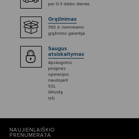
per 0-3 darbo dienas.
Grąžinimas
365 d. nemokamo
grąžinimo garantija
Saugus
atsiskaitymas
Apsaugotos
piniginės
operacijos
naudojant
SSL
šifruotą
ryšį
NAUJIENLAIŠKIO
PRENUMERATA