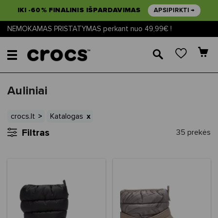
IKI -60% FINALINIS IŠPARDAVIMAS
APSIPIRKTI →
NEMOKAMAS PRISTATYMAS perkant nuo 49,99€ !
🔎
Auliniai
crocs.lt
Katalogas
Filtras
35 prekės