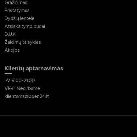
Grąžinimas
Pristatymas
Dydžių lentelė
Atsiskaitymo būdai
D.U.K.
Žaidimų taisyklės
Akcijos
Klientų aptarnavimas
I-V 9:00-21:00
VI-VII Nedirbame
klientams@open24.lt