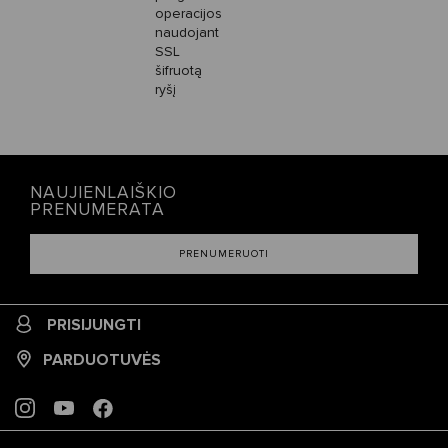
operacijos
naudojant
SSL
šifruotą
ryšį
NAUJIENLAIŠKIO
PRENUMERATA
PRENUMERUOTI
PRISIJUNGTI
PARDUOTUVĖS
INSTAGRAM
YOUTUBE
FACEBOOK