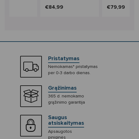
9
€84,99
€79,99
Pristatymas
Nemokamas* pristatymas
per 0-3 darbo dienas.
Grąžinimas
365 d. nemokamo
grąžinimo garantija
Saugus
atsiskaitymas
Apsaugotos
piniginės