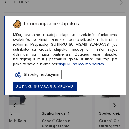
APIE CROCS™
KLIENTŲ ATSILIEPIMAI (0)
Informacija apie slapukus
Mūsų svetainė naudoja slapukus svetainės funkcijoms,
svetainės veikimui, analizei, personalizuotam turiniui ir
reklamai. Paspaudę "SUTINKU SU VISAIS SLAPUKAIS", jūs
sutinkate su crocs.lt slapukų naudojimu ir informacijos
Panašaus stiliaus prekės
dalijimusi su mūsų partneriais. Daugiau apie slapukų
naudojimą ir mūsų partnerius galite sužinoti bei taip pat
pakeisti savo sutikimą per
slapukų naudojimo politika
.
Slapukų nustatymai
SUTINKU SU VISAIS SLAPUKAIS
‹
›
mas
iekis: 5
Spalvų kiekis: 1
Spalvų kiekis: 4
Handle It Rain
Crocs™ Classic
Crocs™ Classic
ds'
Unfurgettable
Unfurgettable