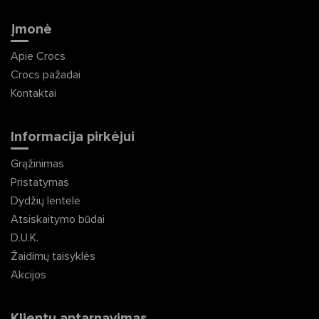
Įmonė
Apie Crocs
Crocs pažadai
Kontaktai
Informacija pirkėjui
Grąžinimas
Pristatymas
Dydžių lentelė
Atsiskaitymo būdai
D.U.K.
Žaidimų taisyklės
Akcijos
Klientų aptarnavimas