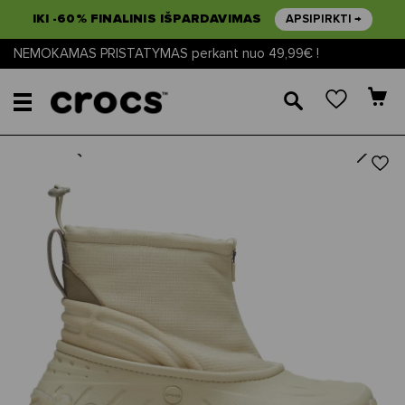
IKI -60% FINALINIS IŠPARDAVIMAS
APSIPIRKTI →
NEMOKAMAS PRISTATYMAS perkant nuo 49,99€ !
🔎
Next
Previous