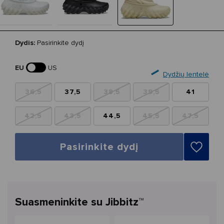
Dydis:
Pasirinkite dydį
EU
US
Dydžių lentelė
36,5
37,5
38,5
39,5
41
42,5
43,5
44,5
45,5
47,5
Pasirinkite dydį
Suasmeninkite su Jibbitz™