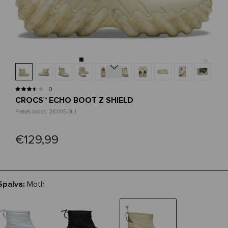
Next
0
CROCS™ ECHO BOOT Z SHIELD
Prekės kodas: 210315-0LJ
€129,99
Spalva:
Moth