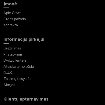
Įmonė
Apie Crocs
Crocs pažadai
Kontaktai
Informacija pirkėjui
Grąžinimas
Pristatymas
Dydžių lentelė
Atsiskaitymo būdai
D.U.K.
Žaidimų taisyklės
Akcijos
Klientų aptarnavimas