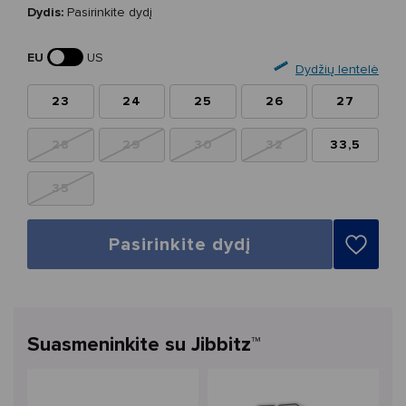
Dydis:
Pasirinkite dydį
EU
US
Dydžių lentelė
23
24
25
26
27
28
29
30
32
33,5
35
Pasirinkite dydį
Suasmeninkite su Jibbitz™