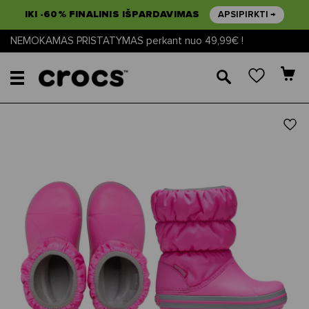
IKI -60% FINALINIS IŠPARDAVIMAS
APSIPIRKTI →
NEMOKAMAS PRISTATYMAS perkant nuo 49,99€ !
🔎