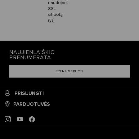
naudojant
SSL
šifruotą
ryšį
NAUJIENLAIŠKIO
PRENUMERATA
PRENUMERUOTI
PRISIJUNGTI
PARDUOTUVĖS
INSTAGRAM
YOUTUBE
FACEBOOK