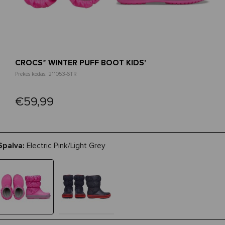
CROCS™ WINTER PUFF BOOT KIDS'
Prekės kodas: 211053-6TR
€59,99
Spalva:
Electric Pink/Light Grey