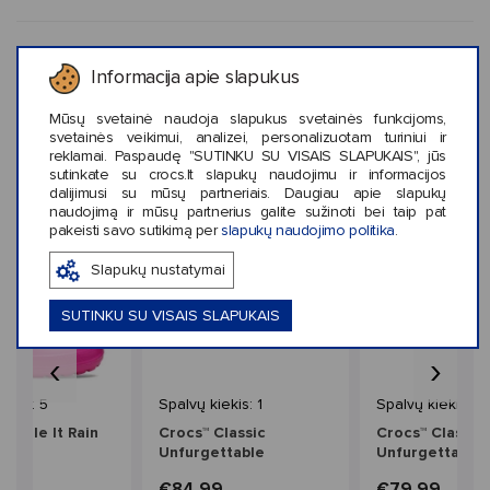
KLIENTŲ ATSILIEPIMAI (0)
Informacija apie slapukus
Mūsų svetainė naudoja slapukus svetainės funkcijoms,
svetainės veikimui, analizei, personalizuotam turiniui ir
reklamai. Paspaudę "SUTINKU SU VISAIS SLAPUKAIS", jūs
Panašaus stiliaus prekės
sutinkate su crocs.lt slapukų naudojimu ir informacijos
dalijimusi su mūsų partneriais. Daugiau apie slapukų
naudojimą ir mūsų partnerius galite sužinoti bei taip pat
pakeisti savo sutikimą per
slapukų naudojimo politika
.
Slapukų nustatymai
SUTINKU SU VISAIS SLAPUKAIS
‹
›
iekis: 5
Spalvų kiekis: 1
Spalvų kiekis: 4
Handle It Rain
Crocs™ Classic
Crocs™ Classic
ds'
Unfurgettable
Unfurgettable
9
€84,99
€79,99