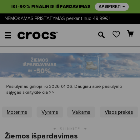
IKI -60% FINALINIS IŠPARDAVIMAS
APSIPIRKTI →
NEMOKAMAS PRISTATYMAS perkant nuo 49,99€ !
🔎
Pasiūlymas galioja iki 2026 01 06. Daugiau apie pasiūlymo
sąlygas skaitykite
čia >>
Moterims
Vyrams
Vaikams
Visos prekės
←
→
SLINKITE
Žiemos išpardavimas