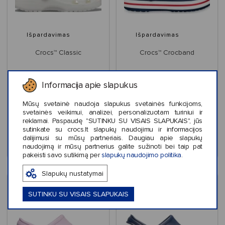
Išpardavimas
Išpardavimas
Crocs™ Classic
Crocs™ Crocband
Informacija apie slapukus
Mūsų svetainė naudoja slapukus svetainės funkcijoms,
€39,99
€44,99
svetainės veikimui, analizei, personalizuotam turiniui ir
reklamai. Paspaudę "SUTINKU SU VISAIS SLAPUKAIS", jūs
sutinkate su crocs.lt slapukų naudojimu ir informacijos
dalijimusi su mūsų partneriais. Daugiau apie slapukų
naudojimą ir mūsų partnerius galite sužinoti bei taip pat
+32
+10
pakeisti savo sutikimą per
slapukų naudojimo politika
.
Slapukų nustatymai
SUTINKU SU VISAIS SLAPUKAIS