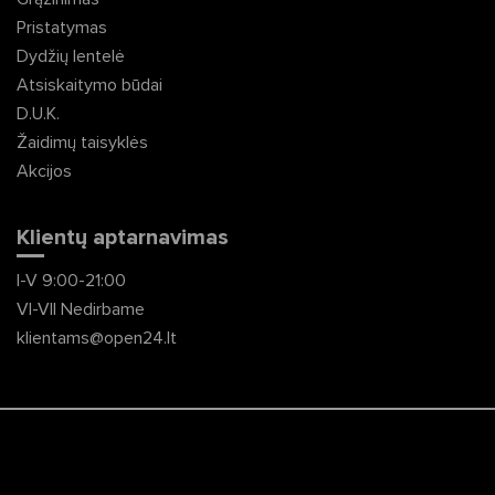
Pristatymas
Dydžių lentelė
Atsiskaitymo būdai
D.U.K.
Žaidimų taisyklės
Akcijos
Klientų aptarnavimas
I-V 9:00-21:00
VI-VII Nedirbame
klientams@open24.lt