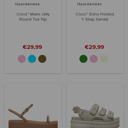
Išpardavimas
Išpardavimas
Crocs™ Miami Jelly
Crocs™ Soho Frosted
Round Toe Flip
Y Strap Sandal
Women's
€29,99
€29,99