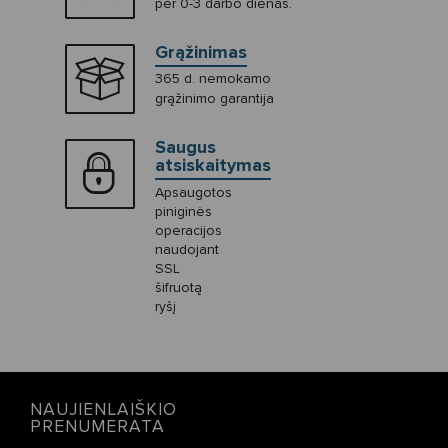
per 0-3 darbo dienas.
Grąžinimas
365 d. nemokamo
grąžinimo garantija
Saugus
atsiskaitymas
Apsaugotos
piniginės
operacijos
naudojant
SSL
šifruotą
ryšį
NAUJIENLAIŠKIO
PRENUMERATA