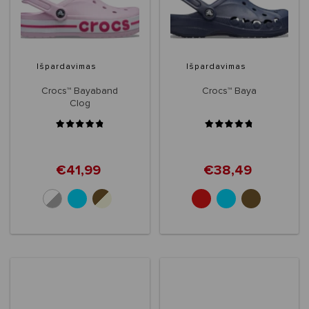
Išpardavimas
Išpardavimas
Crocs™ Bayaband
Crocs™ Baya
Clog
€41,99
€38,49
+6
+10