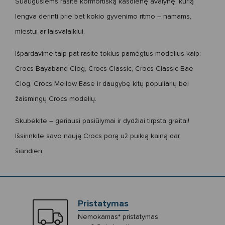
Suaugusiems
rasite komfortišką kasdienę avalynę, kurią
lengva derinti prie bet kokio gyvenimo ritmo – namams,
miestui ar laisvalaikiui.
Išpardavime taip pat rasite tokius pamėgtus modelius kaip:
Crocs Bayaband Clog
,
Crocs Classic
,
Crocs Classic Bae
Clog
,
Crocs Mellow Ease
ir daugybę kitų populiarių bei
žaismingų Crocs modelių.
Skubėkite – geriausi pasiūlymai ir dydžiai tirpsta greitai!
Išsirinkite savo naują Crocs porą už puikią kainą dar
šiandien.
Pristatymas
Nemokamas* pristatymas