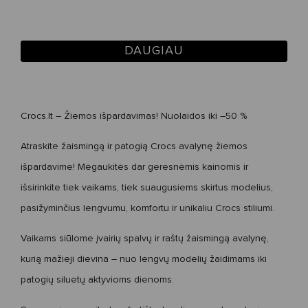
DAUGIAU
Crocs.lt
– Žiemos išpardavimas! Nuolaidos iki –50 %
Atraskite žaismingą ir patogią
Crocs avalynę
žiemos
išpardavime! Mėgaukitės dar geresnėmis kainomis ir
išsirinkite tiek vaikams, tiek suaugusiems skirtus modelius,
pasižyminčius
lengvumu
,
komfortu
ir
unikaliu Crocs stiliumi
.
Vaikams
siūlome įvairių spalvų ir raštų žaismingą avalynę,
kurią mažieji dievina – nuo lengvų modelių žaidimams iki
patogių siluetų aktyvioms dienoms.