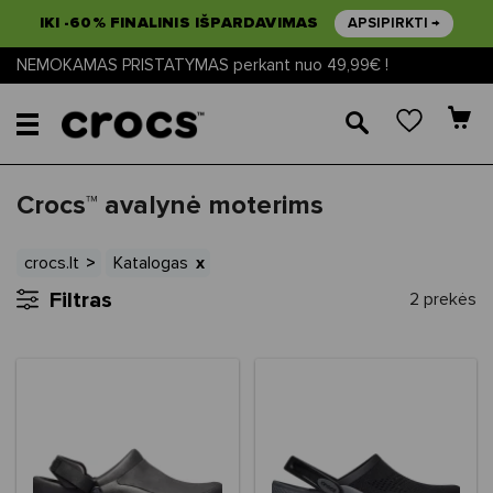
IKI -60% FINALINIS IŠPARDAVIMAS
APSIPIRKTI →
NEMOKAMAS PRISTATYMAS perkant nuo 49,99€ !
🔎
Crocs™ avalynė moterims
crocs.lt
Katalogas
Filtras
2 prekės