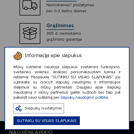
Nemokamas* pristatymas
per 0-3 darbo dienas.
Grąžinimas
365 d. nemokamo
grąžinimo garantija
Saugus
Informacija apie slapukus
atsiskaitymas
Mūsų svetainė naudoja slapukus svetainės funkcijoms,
Apsaugotos
svetainės veikimui, analizei, personalizuotam turiniui ir
piniginės
reklamai. Paspaudę "SUTINKU SU VISAIS SLAPUKAIS", jūs
operacijos
sutinkate su crocs.lt slapukų naudojimu ir informacijos
naudojant
dalijimusi su mūsų partneriais. Daugiau apie slapukų
SSL
naudojimą ir mūsų partnerius galite sužinoti bei taip pat
šifruotą
pakeisti savo sutikimą per
slapukų naudojimo politika
.
ryšį
Slapukų nustatymai
SUTINKU SU VISAIS SLAPUKAIS
NAUJIENLAIŠKIO