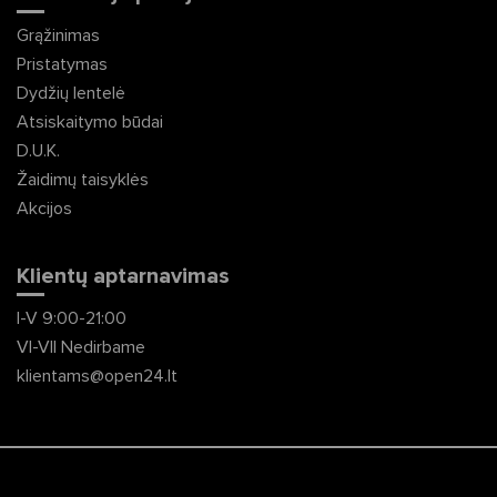
Grąžinimas
Pristatymas
Dydžių lentelė
Atsiskaitymo būdai
D.U.K.
Žaidimų taisyklės
Akcijos
Klientų aptarnavimas
I-V 9:00-21:00
VI-VII Nedirbame
klientams@open24.lt