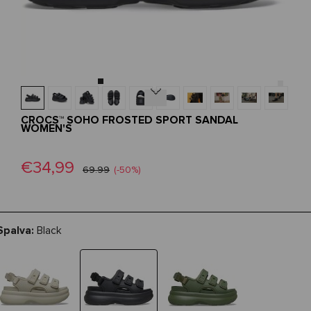
Next
CROCS™ SOHO FROSTED SPORT SANDAL
WOMEN'S
€34,99
69.99
(-50%)
Spalva:
Black