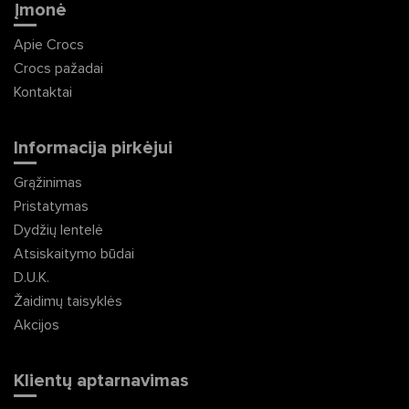
Įmonė
Apie Crocs
Crocs pažadai
Kontaktai
Informacija pirkėjui
Grąžinimas
Pristatymas
Dydžių lentelė
Atsiskaitymo būdai
D.U.K.
Žaidimų taisyklės
Akcijos
Klientų aptarnavimas