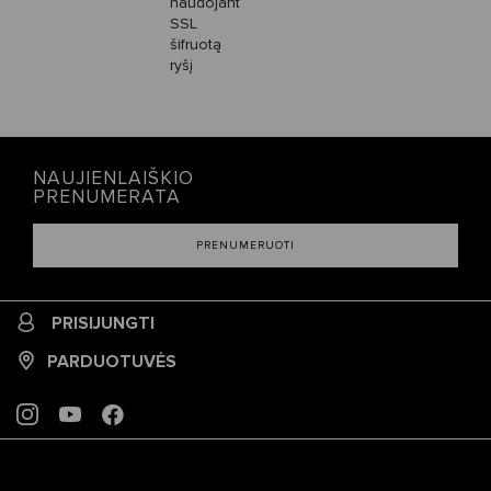
naudojant
SSL
šifruotą
ryšį
NAUJIENLAIŠKIO
PRENUMERATA
PRENUMERUOTI
PRISIJUNGTI
PARDUOTUVĖS
INSTAGRAM
YOUTUBE
FACEBOOK