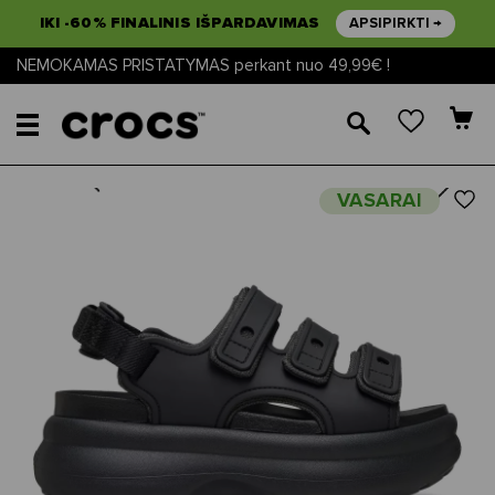
IKI -60% FINALINIS IŠPARDAVIMAS
APSIPIRKTI →
NEMOKAMAS PRISTATYMAS perkant nuo 49,99€ !
🔎
Next
Previous
VASARAI