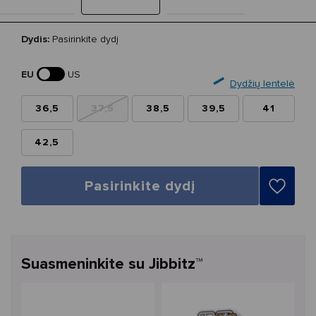
Dydis:
Pasirinkite dydį
EU
US
Dydžių lentelė
36,5
37,5
38,5
39,5
41
42,5
Pasirinkite dydį
Suasmeninkite su Jibbitz™