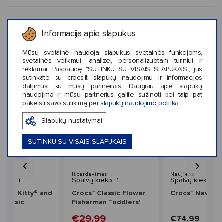
KLIENTŲ ATSILIEPIMAI (30)
Informacija apie slapukus
Mūsų svetainė naudoja slapukus svetainės funkcijoms,
svetainės veikimui, analizei, personalizuotam turiniui ir
reklamai. Paspaudę "SUTINKU SU VISAIS SLAPUKAIS", jūs
Panašaus stiliaus prekės
sutinkate su crocs.lt slapukų naudojimu ir informacijos
dalijimusi su mūsų partneriais. Daugiau apie slapukų
naudojimą ir mūsų partnerius galite sužinoti bei taip pat
pakeisti savo sutikimą per
slapukų naudojimo politika
.
Slapukų nustatymai
SUTINKU SU VISAIS SLAPUKAIS
‹
›
mas
Išpardavimas
Naujiena
ekis: 1
Spalvų kiekis: 1
Spalvų kiekis: 2
Hello Kitty® and
Crocs™ Classic Flower
Crocs™ New Cr
 Classic
Fisherman Toddlers'
m Clog Women's
99
€29,99
€74,99