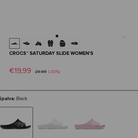
CROCS™ SATURDAY SLIDE WOMEN'S
€19,99
29.99
(-33%)
Spalva:
Black