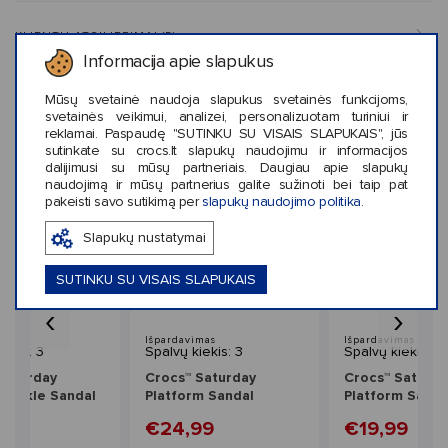
KLIENTŲ ATSILIEPIMAI (5)
Informacija apie slapukus
Mūsų svetainė naudoja slapukus svetainės funkcijoms,
svetainės veikimui, analizei, personalizuotam turiniui ir
reklamai. Paspaudę "SUTINKU SU VISAIS SLAPUKAIS", jūs
Panašaus stiliaus prekės
sutinkate su crocs.lt slapukų naudojimu ir informacijos
dalijimusi su mūsų partneriais. Daugiau apie slapukų
naudojimą ir mūsų partnerius galite sužinoti bei taip pat
pakeisti savo sutikimą per
slapukų naudojimo politika
.
Slapukų nustatymai
SUTINKU SU VISAIS SLAPUKAIS
‹
›
Išpardavimas
Išpardavimas
iekis: 3
Spalvų kiekis: 3
Spalvų kiekis: 3
Saturday
Crocs™ Saturday
Crocs™ Saturda
Buckle Sandal
Platform Sandal
Platform Sanda
s
Women's
Women's
€24,99
€19,99
9