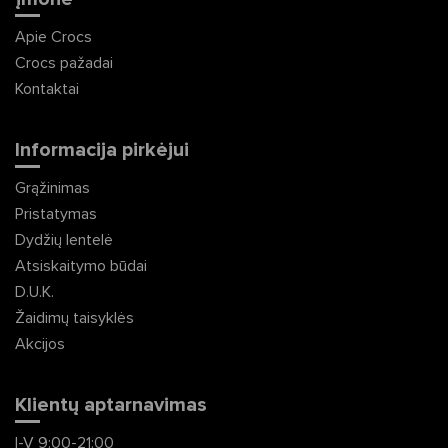
Apie Crocs
Crocs pažadai
Kontaktai
Informacija pirkėjui
Grąžinimas
Pristatymas
Dydžių lentelė
Atsiskaitymo būdai
D.U.K.
Žaidimų taisyklės
Akcijos
Klientų aptarnavimas
I-V 9:00-21:00