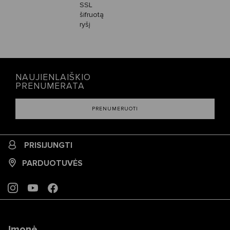
SSL
šifruotą
ryšį
NAUJIENLAIŠKIO
PRENUMERATA
PRENUMERUOTI
PRISIJUNGTI
PARDUOTUVĖS
INSTAGRAM
YOUTUBE
FACEBOOK
Įmonė