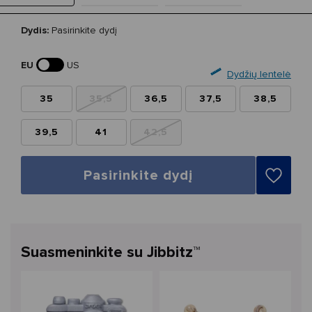
Dydis:
Pasirinkite dydį
EU
US
Dydžių lentelė
35
35,5
36,5
37,5
38,5
39,5
41
42,5
Pasirinkite dydį
Suasmeninkite su Jibbitz™