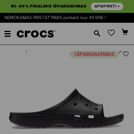
IKI -60% FINALINIS IŠPARDAVIMAS
APSIPIRKTI →
NEMOKAMAS PRISTATYMAS perkant nuo 49,99€ !
🔎
Next
Previous
IŠPARDAVIMAS