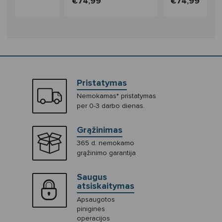
99
€74,99
€74,99
Pristatymas
Nemokamas* pristatymas
per 0-3 darbo dienas.
Grąžinimas
365 d. nemokamo
grąžinimo garantija
Saugus
atsiskaitymas
Apsaugotos
piniginės
operacijos