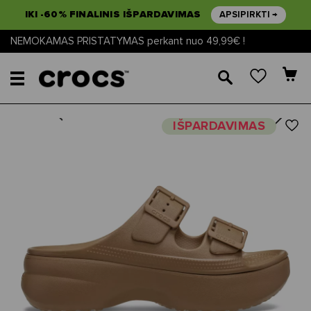
IKI -60% FINALINIS IŠPARDAVIMAS
APSIPIRKTI →
NEMOKAMAS PRISTATYMAS perkant nuo 49,99€ !
🔎
Next
Previous
IŠPARDAVIMAS