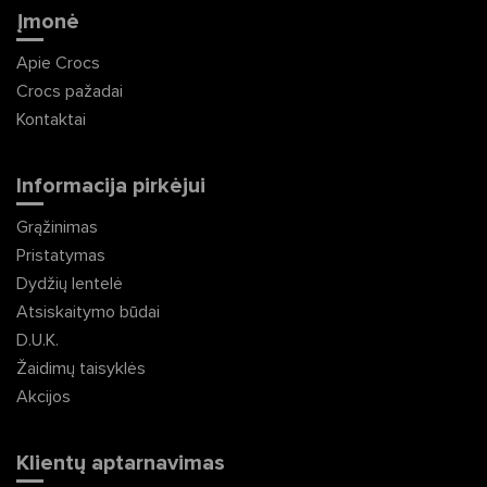
Įmonė
Apie Crocs
Crocs pažadai
Kontaktai
Informacija pirkėjui
Grąžinimas
Pristatymas
Dydžių lentelė
Atsiskaitymo būdai
D.U.K.
Žaidimų taisyklės
Akcijos
Klientų aptarnavimas