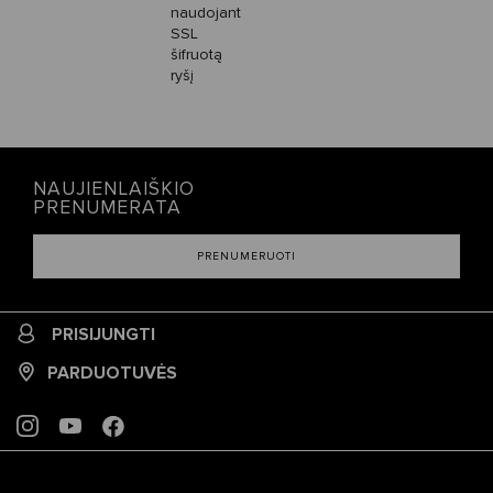
naudojant
SSL
šifruotą
ryšį
NAUJIENLAIŠKIO
PRENUMERATA
PRENUMERUOTI
PRISIJUNGTI
PARDUOTUVĖS
INSTAGRAM
YOUTUBE
FACEBOOK