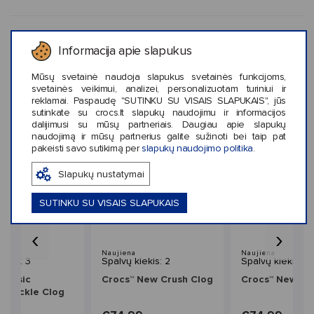
KLIENTŲ ATSILIEPIMAI (187)
Informacija apie slapukus
Mūsų svetainė naudoja slapukus svetainės funkcijoms,
svetainės veikimui, analizei, personalizuotam turiniui ir
reklamai. Paspaudę "SUTINKU SU VISAIS SLAPUKAIS", jūs
sutinkate su crocs.lt slapukų naudojimu ir informacijos
Panašaus stiliaus prekės
dalijimusi su mūsų partneriais. Daugiau apie slapukų
naudojimą ir mūsų partnerius galite sužinoti bei taip pat
pakeisti savo sutikimą per
slapukų naudojimo politika
.
Slapukų nustatymai
SUTINKU SU VISAIS SLAPUKAIS
‹
›
mas
Naujiena
Naujiena
iekis: 3
Spalvų kiekis: 2
Spalvų kiekis: 2
Classic
Crocs™ New Crush Clog
Crocs™ New Cr
m Buckle Clog
s