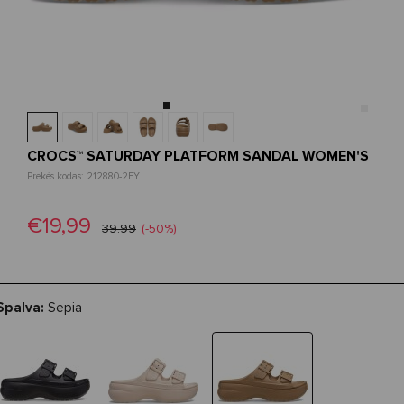
CROCS™ SATURDAY PLATFORM SANDAL WOMEN'S
Prekės kodas: 212880-2EY
€19,99
39.99
(-50%)
Spalva:
Sepia