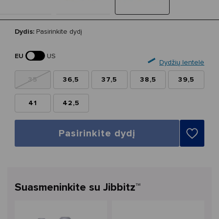
Dydis:
Pasirinkite dydį
EU
US
Dydžių lentelė
35
36,5
37,5
38,5
39,5
41
42,5
Pasirinkite dydį
Suasmeninkite su Jibbitz™