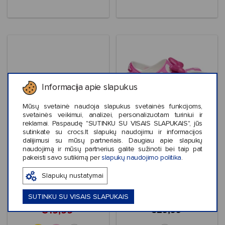
+8
Informacija apie slapukus
Mūsų svetainė naudoja slapukus svetainės funkcijoms,
svetainės veikimui, analizei, personalizuotam turiniui ir
reklamai. Paspaudę "SUTINKU SU VISAIS SLAPUKAIS", jūs
sutinkate su crocs.lt slapukų naudojimu ir informacijos
Išpardavimas
Išpardavimas
dalijimusi su mūsų partneriais. Daugiau apie slapukų
naudojimą ir mūsų partnerius galite sužinoti bei taip pat
Crocs™ Classic Mary
Crocs™ Minnie Mouse
pakeisti savo sutikimą per
slapukų naudojimo politika
.
Jane Clog Kids'
Classic Clog Kids'
Slapukų nustatymai
SUTINKU SU VISAIS SLAPUKAIS
€19,99
€29,99