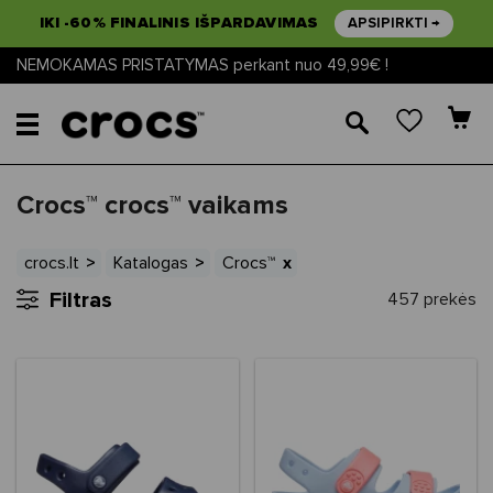
IKI -60% FINALINIS IŠPARDAVIMAS
APSIPIRKTI →
NEMOKAMAS PRISTATYMAS perkant nuo 49,99€ !
🔎
Crocs™ crocs™ vaikams
crocs.lt
Katalogas
Crocs™
Filtras
457 prekės