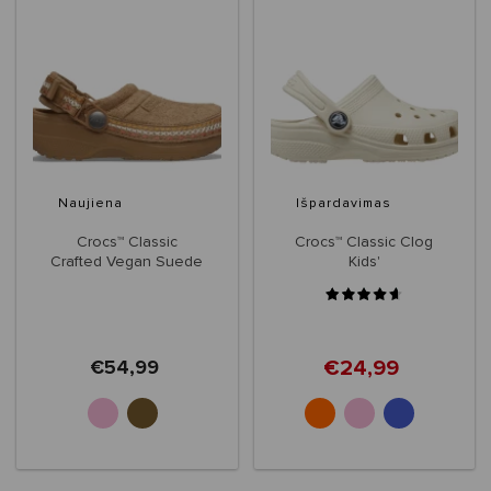
Naujiena
Išpardavimas
Crocs™ Classic
Crocs™ Classic Clog
Crafted Vegan Suede
Kids'
Stitch Clog Kids'
€24,99
€54,99
+21