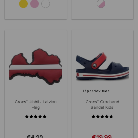
Išpardavimas
Crocs™ Jibbitz Latvian
Crocs™ Crocband
Flag
Sandal Kids'
€19,99
€4,99