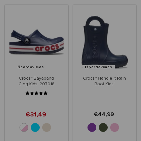
Išpardavimas
Išpardavimas
Crocs™ Bayaband
Crocs™ Handle It Rain
Clog Kids' 207018
Boot Kids'
€31,49
€44,99
+2
+1