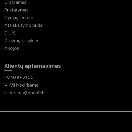
Grąžinimas
Pristatymas
Dydžių lentelė
Atsiskaitymo būdai
D.U.K.
Žaidimų taisyklės
Akcijos
Klientų aptarnavimas
I-V 9:00-21:00
VI-VII Nedirbame
klientams@open24.lt