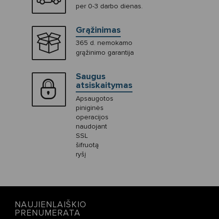
per 0-3 darbo dienas.
Grąžinimas
365 d. nemokamo
grąžinimo garantija
Saugus
atsiskaitymas
Apsaugotos
piniginės
operacijos
naudojant
SSL
šifruotą
ryšį
NAUJIENLAIŠKIO
PRENUMERATA