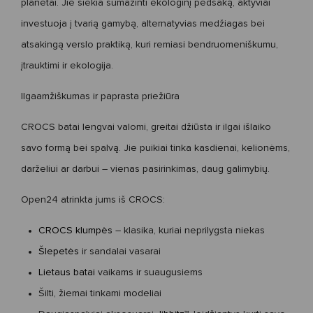
planetai. Jie siekia sumažinti ekologinį pėdsaką, aktyviai
investuoja į tvarią gamybą, alternatyvias medžiagas bei
atsakingą verslo
praktiką
, kuri remiasi bendruomeniškumu,
įtrauktimi
ir ekologija.
Ilgaamžiškumas ir paprasta priežiūra
CROCS batai lengvai valomi, greitai džiūsta ir ilgai išlaiko
savo formą bei spalvą. Jie puikiai tinka kasdienai, kelionėms,
darželiui ar darbui – vienas pasirinkimas, daug galimybių.
Open24 atrinkta jums iš CROCS:
CROCS klumpės
– klasika, kuriai neprilygsta niekas
Šlepetės
ir sandalai vasarai
Lietaus batai
vaikams ir suaugusiems
Šilti, žiemai tinkami modeliai