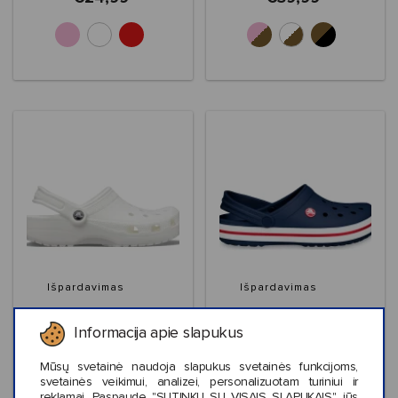
+3
Išpardavimas
Išpardavimas
Crocs™ Classic
Crocs™ Crocband
Informacija apie slapukus
Mūsų svetainė naudoja slapukus svetainės funkcijoms,
svetainės veikimui, analizei, personalizuotam turiniui ir
reklamai. Paspaudę "SUTINKU SU VISAIS SLAPUKAIS", jūs