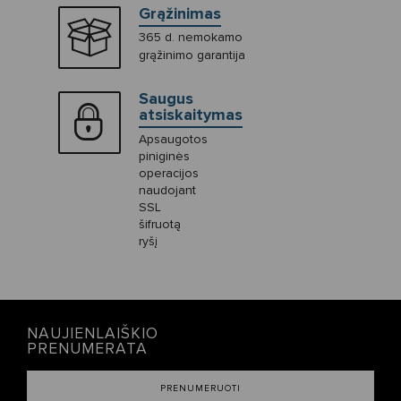
Grąžinimas
365 d. nemokamo
grąžinimo garantija
Saugus
atsiskaitymas
Apsaugotos
piniginės
operacijos
naudojant
SSL
šifruotą
ryšį
NAUJIENLAIŠKIO
PRENUMERATA
PRENUMERUOTI