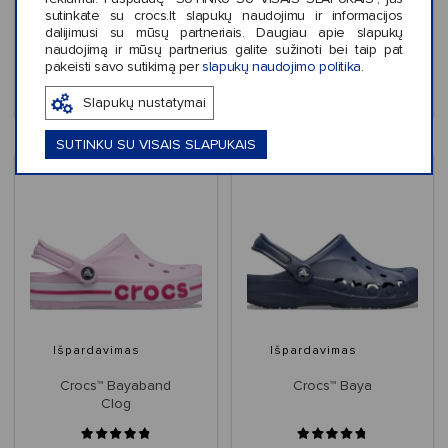
sutinkate su crocs.lt slapukų naudojimu ir informacijos
€39,99
€44,99
dalijimusi su mūsų partneriais. Daugiau apie slapukų
naudojimą ir mūsų partnerius galite sužinoti bei taip pat
pakeisti savo sutikimą per
slapukų naudojimo politika
.
+32
+10
Slapukų nustatymai
SUTINKU SU VISAIS SLAPUKAIS
Išpardavimas
Išpardavimas
Crocs™ Bayaband
Crocs™ Baya
Clog