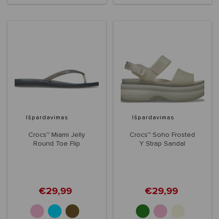
Išpardavimas
Išpardavimas
Crocs™ Miami Jelly
Crocs™ Soho Frosted
Round Toe Flip
Y Strap Sandal
Women's
€29,99
€29,99