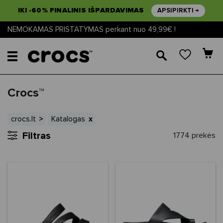
IKI -60% FINALINIS IŠPARDAVIMAS
APSIPIRKTI →
NEMOKAMAS PRISTATYMAS perkant nuo 49,99€ !
🔎
Crocs™
crocs.lt
Katalogas
Filtras
1774 prekės