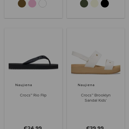
Naujiena
Naujiena
Crocs™ Rio Flip
Crocs™ Brooklyn
Sandal Kids'
€24,99
€39,99