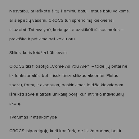
Nesvarbu, ar ieškote
šiltų žieminių batų
,
lietaus batų vaikams
,
ar
šlepečių vasarai
, CROCS turi sprendimą kiekvienai
situacijai. Tai avalynė, kuria galite pasitikėti ištisus metus –
praktiška ir patikima bet kokiu oru.
Stilius, kuris leidžia būti savimi
CROCS tiki filosofija
„
Come
As
You
Are™
"
– todėl jų batai ne
tik funkcionalūs, bet ir išskirtiniai stiliaus akcentai. Platus
spalvų, formų ir aksesuarų pasirinkimas leidžia kiekvienam
išreikšti save ir atrasti unikalią porą, kuri atitinka individualų
skonį.
Tvarumas ir atsakomybė
CROCS įsipareigoję kurti komfortą ne tik žmonėms, bet ir