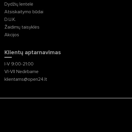
Dydžių lentelė
Atsiskaitymo būdai
D.U.K.
Žaidimų taisyklės
Akcijos
Klientų aptarnavimas
I-V 9:00-21:00
VI-VII Nedirbame
klientams@open24.lt