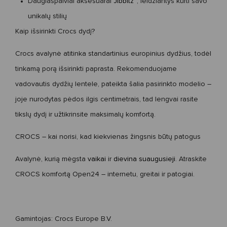
Daugiaspalviai aksesuarai
Jibbitz
™
, leidžiantys kurti savo
unikalų stilių
Kaip išsirinkti Crocs dydį?
Crocs avalynė atitinka standartinius europinius dydžius, todėl
tinkamą porą išsirinkti paprasta. Rekomenduojame
vadovautis
dydžių lentele
, pateikta šalia pasirinkto modelio –
joje nurodytas pėdos ilgis centimetrais, tad lengvai rasite
tikslų dydį ir užtikrinsite maksimalų komfortą.
CROCS – kai norisi, kad kiekvienas žingsnis būtų patogus
Avalynė, kurią mėgsta
vaikai
ir
dievina suaugusieji
. Atraskite
CROCS komfortą Open24 – internetu, greitai ir patogiai.
Gamintojas:
Crocs Europe B.V.