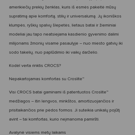
amerikiečių prekių ženklas, kuris iš esmės pakeitė mūsų
supratimą apie komfortą, stilių ir universalumą. Jų
ikoniškos
klumpės, ryškių spalvų šlepetės, lietaus batai ir žieminiai
modeliai jau tapo
neatsiejama kasdienio
gyvenimo dalimi
milijonams žmonių visame pasaulyje – nuo miesto gatvių iki
sodo takelių, nuo paplūdimio iki vaikų darželio.
Kodėl verta rinktis CROCS?
Nepakartojamas komfortas su
Croslite
™
Visi
CROCS batai
gaminami iš patentuotos
Croslite
™
medžiagos
– itin lengvos, minkštos, amortizuojančios ir
prisitaikančios prie pėdos formos. Ji suteikia unikalų pojūtį
avint – tai komfortas, kurio neįmanoma pamiršti.
Avalynė visiems metų laikams