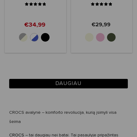
€34,99
€29,99
+3
DAUGIAU
CROCS
avalynė
– komforto revoliucija, kurią įsimyli visa
šeima
CROCS
– tai daugiau nei batai. Tai pasaulyje pripažintas