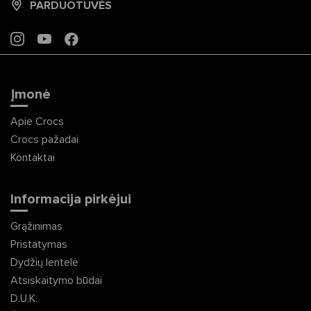
PARDUOTUVĖS
INSTAGRAM
YOUTUBE
FACEBOOK
Įmonė
Apie Crocs
Crocs pažadai
Kontaktai
Informacija pirkėjui
Grąžinimas
Pristatymas
Dydžių lentelė
Atsiskaitymo būdai
D.U.K.