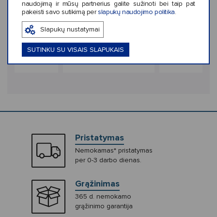
‹
›
naudojimą ir mūsų partnerius galite sužinoti bei taip pat
pakeisti savo sutikimą per
slapukų naudojimo politika
.
ekis: 1
Spalvų kiekis: 1
Spalvų kiekis: 1
Slapukų nustatymai
Jibbitz Panda
Crocs™ Jibbitz Mesh
Crocs™ Jibbitz 
uff Ball
Sequin Butterfly
Leather Hedg
SUTINKU SU VISAIS SLAPUKAIS
€5,99
€5,99
Pristatymas
Nemokamas* pristatymas
per 0-3 darbo dienas.
Grąžinimas
365 d. nemokamo
grąžinimo garantija