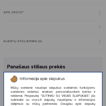
APIE CROCS™
KLIENTŲ ATSILIEPIMAI (0)
Panašaus stiliaus prekės
Informacija apie slapukus
Mūsų svetainė naudoja slapukus svetainės funkcijoms,
svetainės veikimui, analizei, personalizuotam turiniui ir
reklamai. Paspaudę "SUTINKU SU VISAIS SLAPUKAIS", jūs
sutinkate su crocs.lt slapukų naudojimu ir informacijos
dalijimusi su mūsų partneriais. Daugiau apie slapukų