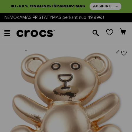
IKI -60% FINALINIS IŠPARDAVIMAS
APSIPIRKTI →
NEMOKAMAS PRISTATYMAS perkant nuo 49,99€ !
🔎
Next
Previous