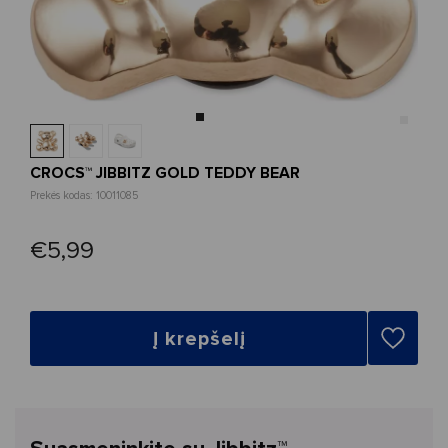
CROCS™ JIBBITZ GOLD TEDDY BEAR
Prekės kodas: 10011085
€5,99
Į krepšelį