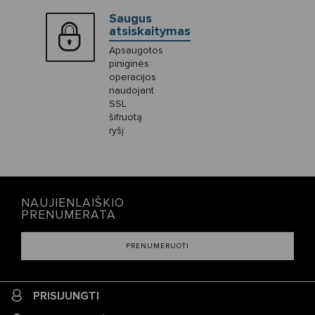
Saugus
atsiskaitymas
Apsaugotos
piniginės
operacijos
naudojant
SSL
šifruotą
ryšį
NAUJIENLAIŠKIO
PRENUMERATA
PRENUMERUOTI
PRISIJUNGTI