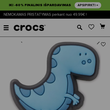
IKI -60% FINALINIS IŠPARDAVIMAS
APSIPIRKTI →
NEMOKAMAS PRISTATYMAS perkant nuo 49,99€ !
🔎
Next
Previous