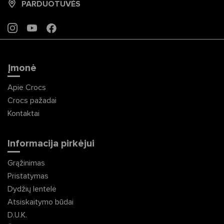
PARDUOTUVĖS
INSTAGRAM
YOUTUBE
FACEBOOK
Įmonė
Apie Crocs
Crocs pažadai
Kontaktai
Informacija pirkėjui
Grąžinimas
Pristatymas
Dydžių lentelė
Atsiskaitymo būdai
D.U.K.