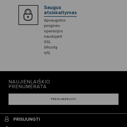
Saugus
atsiskaitymas
Apsaugotos
piniginės
operacijos
naudojant
SSL
šifruotą
ryšį
NAUJIENLAIŠKIO
PRENUMERATA
PRENUMERUOTI
PRISIJUNGTI