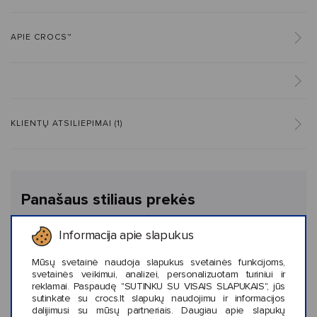
APIE CROCS™
KLIENTŲ ATSILIEPIMAI (1)
Panašaus stiliaus prekės
Informacija apie slapukus
Mūsų svetainė naudoja slapukus svetainės funkcijoms,
svetainės veikimui, analizei, personalizuotam turiniui ir
reklamai. Paspaudę "SUTINKU SU VISAIS SLAPUKAIS", jūs
sutinkate su crocs.lt slapukų naudojimu ir informacijos
dalijimusi su mūsų partneriais. Daugiau apie slapukų