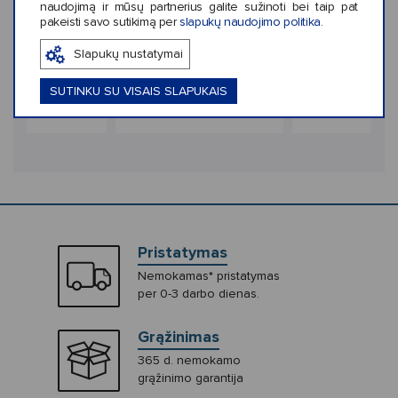
‹
›
naudojimą ir mūsų partnerius galite sužinoti bei taip pat
pakeisti savo sutikimą per
slapukų naudojimo politika
.
ekis: 1
Spalvų kiekis: 1
Spalvų kiekis: 1
Slapukų nustatymai
Jibbitz Panda
Crocs™ Jibbitz Mesh
Crocs™ Jibbitz 
uff Ball
Sequin Butterfly
Leather Hedg
SUTINKU SU VISAIS SLAPUKAIS
€5,99
€5,99
Pristatymas
Nemokamas* pristatymas
per 0-3 darbo dienas.
Grąžinimas
365 d. nemokamo
grąžinimo garantija