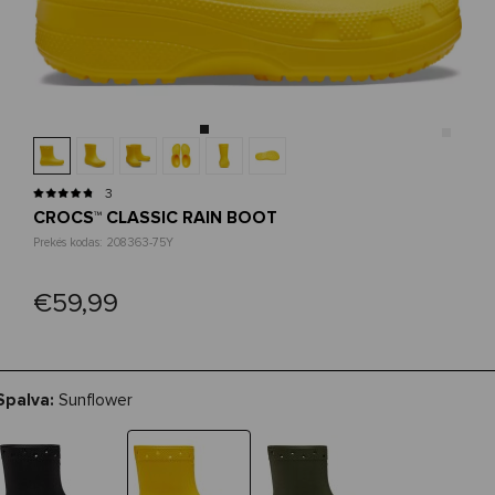
3
CROCS™ CLASSIC RAIN BOOT
Prekės kodas: 208363-75Y
€59,99
Spalva:
Sunflower