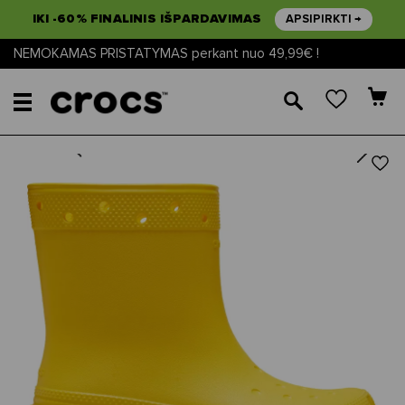
IKI -60% FINALINIS IŠPARDAVIMAS
APSIPIRKTI →
NEMOKAMAS PRISTATYMAS perkant nuo 49,99€ !
🔎
Next
Previous