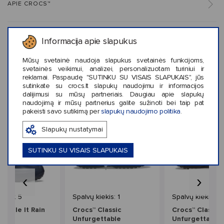
APIE CROCS™
KLIENTŲ ATSILIEPIMAI (0)
Informacija apie slapukus
Mūsų svetainė naudoja slapukus svetainės funkcijoms,
svetainės veikimui, analizei, personalizuotam turiniui ir
reklamai. Paspaudę "SUTINKU SU VISAIS SLAPUKAIS", jūs
sutinkate su crocs.lt slapukų naudojimu ir informacijos
Panašaus stiliaus prekės
dalijimusi su mūsų partneriais. Daugiau apie slapukų
naudojimą ir mūsų partnerius galite sužinoti bei taip pat
pakeisti savo sutikimą per
slapukų naudojimo politika
.
Slapukų nustatymai
SUTINKU SU VISAIS SLAPUKAIS
‹
›
mas
iekis: 5
Spalvų kiekis: 1
Spalvų kiekis: 4
Handle It Rain
Crocs™ Classic
Crocs™ Classic
ds'
Unfurgettable
Unfurgettable