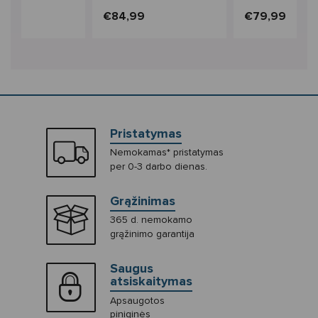
9
€84,99
€79,99
Pristatymas
Nemokamas* pristatymas
per 0-3 darbo dienas.
Grąžinimas
365 d. nemokamo
grąžinimo garantija
Saugus
atsiskaitymas
Apsaugotos
piniginės