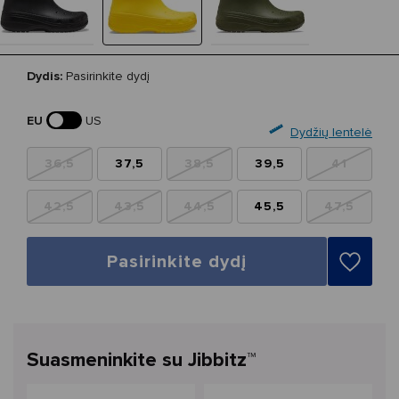
Dydis:
Pasirinkite dydį
EU
US
Dydžių lentelė
36,5
37,5
38,5
39,5
41
42,5
43,5
44,5
45,5
47,5
Pasirinkite dydį
Suasmeninkite su Jibbitz™