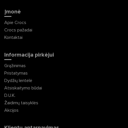
Įmonė
Apie Crocs
Crocs pažadai
Kontaktai
Informacija pirkėjui
Grąžinimas
Pristatymas
Dydžių lentelė
Atsiskaitymo būdai
D.U.K.
Žaidimų taisyklės
Akcijos
Klientų aptarnavimas