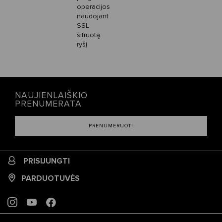
operacijos
naudojant
SSL
šifruotą
ryšį
NAUJIENLAIŠKIO
PRENUMERATA
PRENUMERUOTI
PRISIJUNGTI
PARDUOTUVĖS
INSTAGRAM
YOUTUBE
FACEBOOK