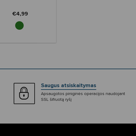
€4,99
Saugus atsiskaitymas
Apsaugotos piniginės operacijos naudojant
SSL šifruotą ryšį