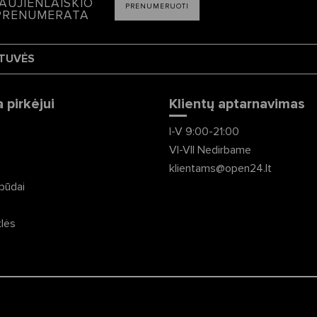
AUJIENLAIŠKIO
PRENUMERUOTI
PRENUMERATA
TUVĖS
 pirkėjui
Klientų aptarnavimas
I-V 9:00-21:00
VI-VII Nedirbame
ė
klientams@open24.lt
būdai
klės