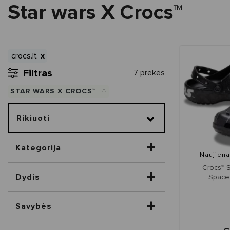
Star wars X Crocs™
crocs.lt
Filtras
7 prekės
STAR WARS X CROCS™
Rikiuoti
Kategorija
Naujiena
Crocs™ S
Dydis
Space 
Savybės