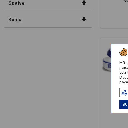
€
Spalva
Kaina
Mūsų
pers
sutin
Daug
pake
Vasarai
SU
Crocs™ 
Cla