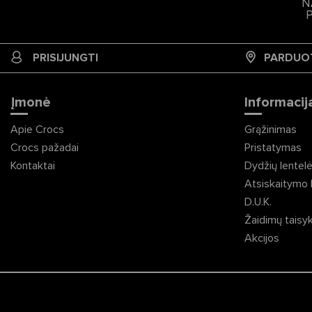
N
PRISIJUNGTI
PARDUO
Įmonė
Informacija
Apie Crocs
Grąžinimas
Crocs pažadai
Pristatymas
Kontaktai
Dydžių lentel
Atsiskaitymo 
D.U.K.
Žaidimų taisy
Akcijos