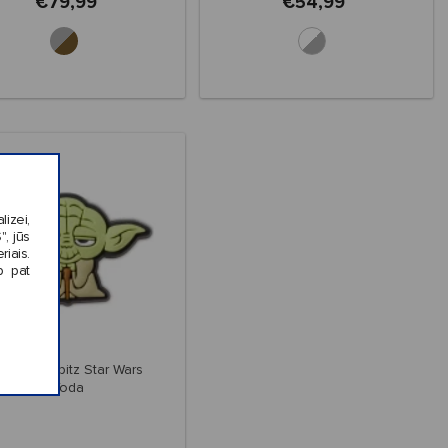
€79,99
€54,99
izei,
, jūs
riais.
p pat
rocs™ Jibbitz Star Wars
Yoda