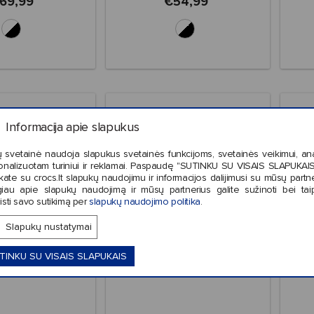
69,99
€54,99
Informacija apie slapukus
 svetainė naudoja slapukus svetainės funkcijoms, svetainės veikimui, anal
onalizuotam turiniui ir reklamai. Paspaudę "SUTINKU SU VISAIS SLAPUKAIS"
kate su crocs.lt slapukų naudojimu ir informacijos dalijimusi su mūsų partne
iau apie slapukų naudojimą ir mūsų partnerius galite sužinoti bei tai
isti savo sutikimą per
slapukų naudojimo politika
.
Slapukų nustatymai
TINKU SU VISAIS SLAPUKAIS
Star Wars R2D2
Crocs™ Jibbitz Star Wars
C
ssic Clog
5Pk