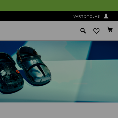
👤
VARTOTOJAS
🔎