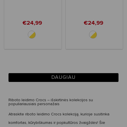
Classic Clog Toddlers’
Classic Clog Kids'
€24,99
€24,99
DAUGIAU
Riboto leidimo Crocs – išskirtinės kolekcijos su
populiariausiais personažais
Atraskite
riboto leidimo Crocs kolekciją
, kurioje susitinka
komfortas, kūrybiškumas ir popkultūros žvaigždės! Šie