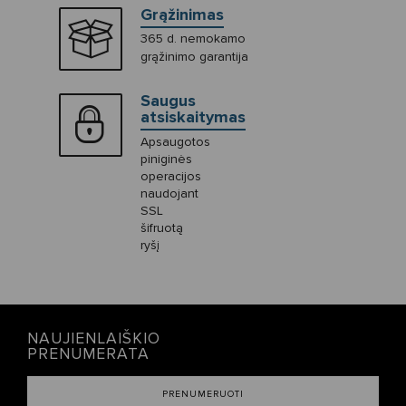
Grąžinimas
365 d. nemokamo
grąžinimo garantija
Saugus
atsiskaitymas
Apsaugotos
piniginės
operacijos
naudojant
SSL
šifruotą
ryšį
NAUJIENLAIŠKIO
PRENUMERATA
PRENUMERUOTI