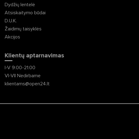
Dydžių lentelė
Atsiskaitymo būdai
D.U.K.
Žaidimų taisyklės
Akcijos
Klientų aptarnavimas
I-V 9:00-21:00
VI-VII Nedirbame
klientams@open24.lt