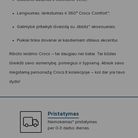
Lengvumas, lankstumas ir 360°
Crocs Comfort™
;
Galimybė pritaikyti išvaizdą su
Jibbitz™
aksesuarais;
Puikiai tinka dovanai ar kasdieniam stiliaus akcentui.
Riboto leidimo Crocs
– tai daugiau nei batai. Tai būdas
išreikšti savo asmenybę, pomėgius ir šypseną. Atrask savo
mėgstamą personažą Crocs.lt kolekcijoje – kol dar yra tavo
dydis!
Pristatymas
Nemokamas* pristatymas
per 0-3 darbo dienas.