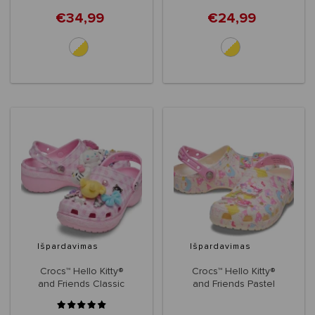
€34,99
€24,99
Išpardavimas
Išpardavimas
Crocs™ Hello Kitty®
Crocs™ Hello Kitty®
and Friends Classic
and Friends Pastel
Platform Clog
Classic Clog
Women's