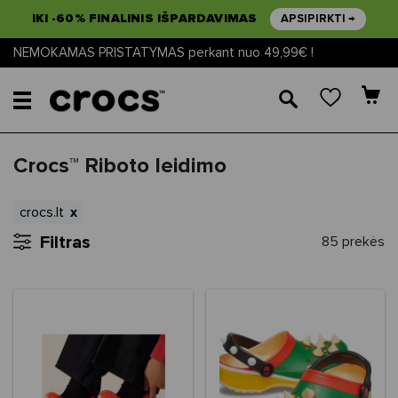
IKI -60% FINALINIS IŠPARDAVIMAS
APSIPIRKTI →
NEMOKAMAS PRISTATYMAS perkant nuo 49,99€ !
🔎
Crocs™ Riboto leidimo
crocs.lt
Filtras
85 prekės