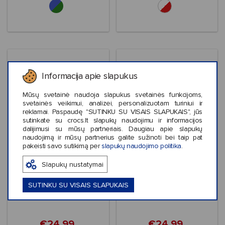
Informacija apie slapukus
Mūsų svetainė naudoja slapukus svetainės funkcijoms,
svetainės veikimui, analizei, personalizuotam turiniui ir
reklamai. Paspaudę "SUTINKU SU VISAIS SLAPUKAIS", jūs
sutinkate su crocs.lt slapukų naudojimu ir informacijos
dalijimusi su mūsų partneriais. Daugiau apie slapukų
naudojimą ir mūsų partnerius galite sužinoti bei taip pat
pakeisti savo sutikimą per
slapukų naudojimo politika
.
Išpardavimas
Išpardavimas
Slapukų nustatymai
Crocs™ Mickey Mouse
Crocs™ Bluey Multi
Classic Clog Kids'
Pink Classic Clog
Kid's
SUTINKU SU VISAIS SLAPUKAIS
€24,99
€24,99