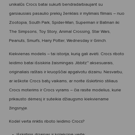
unikalūs Crocs batai
sukurti bendradarbiaujant su
garsiausiais pasaulio prekių ženklais ir mylimais filmais – nuo
Zootopia
,
South Park
,
Spider-Man
,
Superman
ir
Batman
iki
The Simpsons
,
Toy Story
,
Animal Crossing
,
Star Wars
,
Peanuts
,
Smurfs
,
Harry Potter
,
Wednesday
ir
Grinch
.
Kiekvienas modelis – tai istorija, kurią gali avėti.
Crocs riboto
leidimo batai
išsiskiria žaismingais
Jibbitz™ aksesuarais
,
originaliais raštais ir kruopščiai apgalvotu dizainu. Nesvarbu,
ar ieškote
Crocs batų vaikams
, ar norite išskirtinio stiliaus
Crocs moterims
ir
Crocs vyrams
– čia rasite modelius, kurie
prikausto dėmesį ir suteikia džiaugsmo kiekviename
žingsnyje.
Kodėl verta rinktis riboto leidimo Crocs?
Išskirtinis dizainas ir kolekcinė vertė;