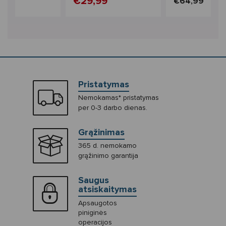
€29,99
9
€64,99
Pristatymas
Nemokamas* pristatymas
per 0-3 darbo dienas.
Grąžinimas
365 d. nemokamo
grąžinimo garantija
Saugus
atsiskaitymas
Apsaugotos
piniginės
operacijos