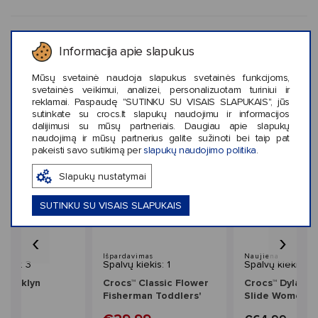
KLIENTŲ ATSILIEPIMAI (0)
Informacija apie slapukus
Mūsų svetainė naudoja slapukus svetainės funkcijoms,
svetainės veikimui, analizei, personalizuotam turiniui ir
reklamai. Paspaudę "SUTINKU SU VISAIS SLAPUKAIS", jūs
sutinkate su crocs.lt slapukų naudojimu ir informacijos
Panašaus stiliaus prekės
dalijimusi su mūsų partneriais. Daugiau apie slapukų
naudojimą ir mūsų partnerius galite sužinoti bei taip pat
pakeisti savo sutikimą per
slapukų naudojimo politika
.
Slapukų nustatymai
SUTINKU SU VISAIS SLAPUKAIS
‹
›
Išpardavimas
Naujiena
iekis: 3
Spalvų kiekis: 1
Spalvų kiekis: 2
Brooklyn
Crocs™ Classic Flower
Crocs™ Dylan P
Kids'
Fisherman Toddlers'
Slide Women's