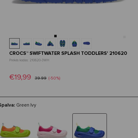
CROCS™ SWIFTWATER SPLASH TODDLERS' 210620
Prekės kodas: 210620-3WH
€19,99
39.99
(-50%)
Spalva:
Green Ivy