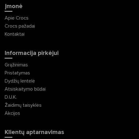
Įmonė
Apie Crocs
Crocs pažadai
Kontaktai
Informacija pirkėjui
Grąžinimas
Pristatymas
Dydžių lentelė
Atsiskaitymo būdai
D.U.K.
Žaidimų taisyklės
Akcijos
Klientų aptarnavimas