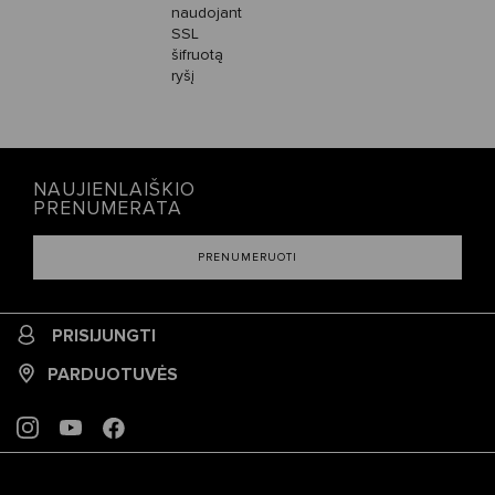
naudojant
SSL
šifruotą
ryšį
NAUJIENLAIŠKIO
PRENUMERATA
PRENUMERUOTI
PRISIJUNGTI
PARDUOTUVĖS
INSTAGRAM
YOUTUBE
FACEBOOK