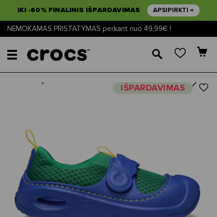
IKI -60% FINALINIS IŠPARDAVIMAS
APSIPIRKTI →
NEMOKAMAS PRISTATYMAS perkant nuo 49,99€ !
🔎
Next
Previous
IŠPARDAVIMAS