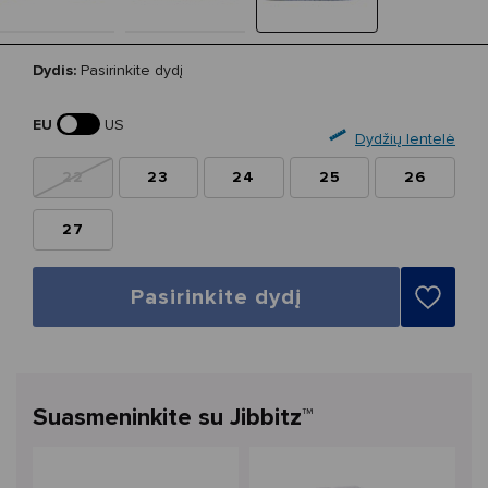
Dydis:
Pasirinkite dydį
EU
US
Dydžių lentelė
22
23
24
25
26
27
Pasirinkite dydį
Suasmeninkite su Jibbitz™