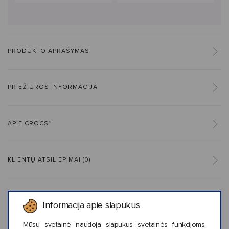
PRODUKTO APRAŠYMAS
PRIEŽIŪROS INFORMACIJA
APIE CROCS™
KLIENTŲ ATSILIEPIMAI (0)
Informacija apie slapukus
Panašaus stiliaus prekės
Mūsų svetainė naudoja slapukus svetainės funkcijoms,