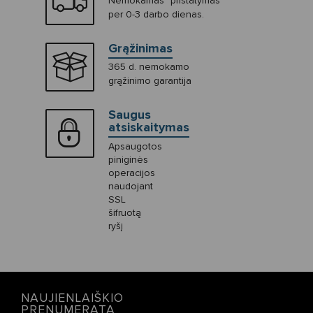
Nemokamas* pristatymas
per 0-3 darbo dienas.
Grąžinimas
365 d. nemokamo
grąžinimo garantija
Saugus
atsiskaitymas
Apsaugotos
piniginės
operacijos
naudojant
SSL
šifruotą
ryšį
NAUJIENLAIŠKIO
PRENUMERATA