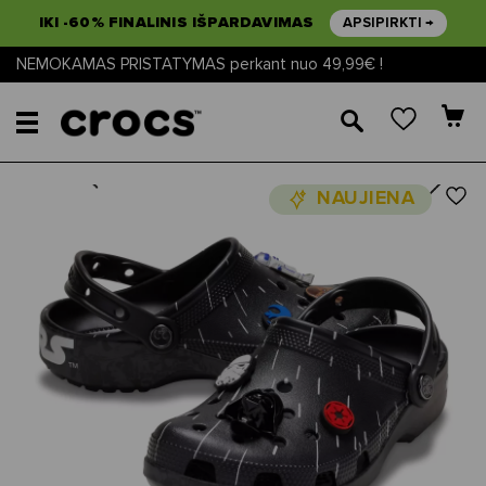
IKI -60% FINALINIS IŠPARDAVIMAS
APSIPIRKTI →
NEMOKAMAS PRISTATYMAS perkant nuo 49,99€ !
🔎
Next
Previous
NAUJIENA