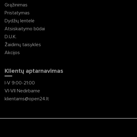
Grąžinimas
Pristatymas
Dydžių lentelė
Atsiskaitymo būdai
D.U.K.
Žaidimų taisyklės
Akcijos
Klientų aptarnavimas
I-V 9:00-21:00
VI-VII Nedirbame
klientams@open24.lt