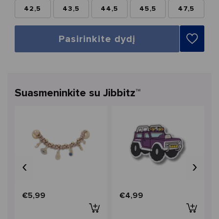
42,5
43,5
44,5
45,5
47,5
Pasirinkite dydį
Suasmeninkite su Jibbitz™
‹
›
€5,99
€4,99