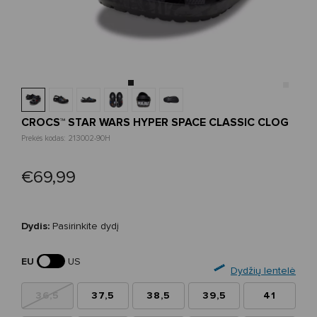
CROCS™ STAR WARS HYPER SPACE CLASSIC CLOG
Prekės kodas: 213002-90H
€69,99
Dydis:
Pasirinkite dydį
EU
US
Dydžių lentelė
36,5
37,5
38,5
39,5
41