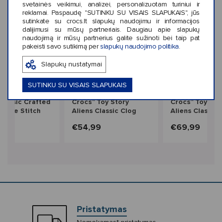
svetainės veikimui, analizei, personalizuotam turiniui ir
reklamai. Paspaudę "SUTINKU SU VISAIS SLAPUKAIS", jūs
sutinkate su crocs.lt slapukų naudojimu ir informacijos
dalijimusi su mūsų partneriais. Daugiau apie slapukų
naudojimą ir mūsų partnerius galite sužinoti bei taip pat
pakeisti savo sutikimą per
slapukų naudojimo politika
.
Slapukų nustatymai
‹
›
Naujiena
Naujiena
SUTINKU SU VISAIS SLAPUKAIS
iekis: 2
Spalvų kiekis: 1
Spalvų kiekis: 1
Classic Crafted
Crocs™ Toy Story
Crocs™ Toy Sto
uede Stitch
Aliens Classic Clog
Aliens Classic 
ds'
Kids'
9
€54,99
€69,99
Pristatymas