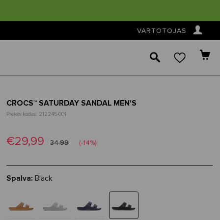
👤
VARTOTOJAS
🔎
CROCS™ SATURDAY SANDAL MEN'S
Prekės kodas: 212245-001
€29,99
34.99
(-14%)
Spalva:
Black