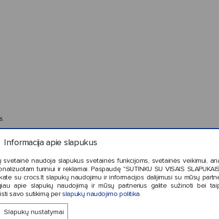
s.
Informacija apie slapukus
 svetainė naudoja slapukus svetainės funkcijoms, svetainės veikimui, anal
onalizuotam turiniui ir reklamai. Paspaudę "SUTINKU SU VISAIS SLAPUKAIS"
kate su crocs.lt slapukų naudojimu ir informacijos dalijimusi su mūsų partne
iau apie slapukų naudojimą ir mūsų partnerius galite sužinoti bei tai
isti savo sutikimą per
slapukų naudojimo politika
.
Slapukų nustatymai