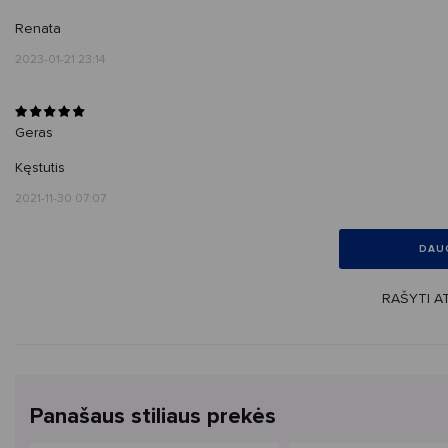
Renata
2023-01-21 23:14
Geras
Kęstutis
2021-11-30 07:07
DAU
RAŠYTI AT
Panašaus stiliaus prekės