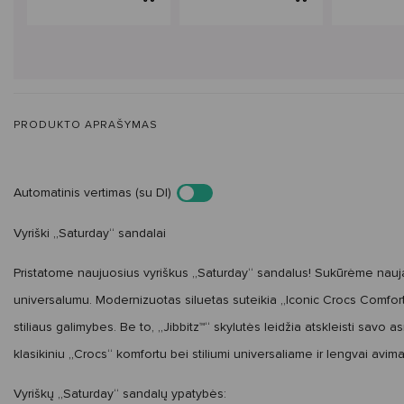
PRODUKTO APRAŠYMAS
Automatinis vertimas (su DI)
Vyriški „Saturday“ sandalai
Pristatome naujuosius vyriškus „Saturday“ sandalus! Sukūrėme naują
universalumu. Modernizuotas siluetas suteikia „Iconic Crocs Comfort™“, 
stiliaus galimybes. Be to, „Jibbitz™“ skylutės leidžia atskleisti sav
klasikiniu „Crocs“ komfortu bei stiliumi universaliame ir lengvai avi
Vyriškų „Saturday“ sandalų ypatybės: