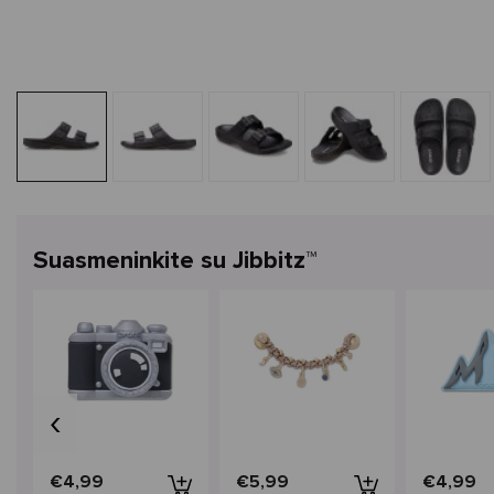
Suasmeninkite su Jibbitz™
‹
€4,99
€5,99
€4,99