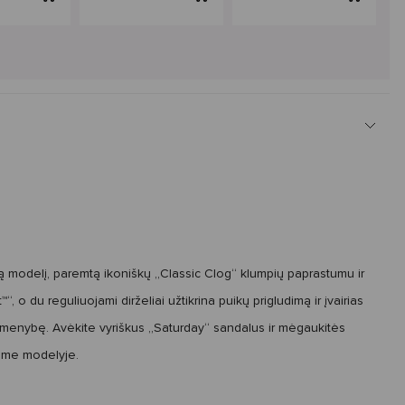
 modelį, paremtą ikoniškų „Classic Clog“ klumpių paprastumu ir
o du reguliuojami dirželiai užtikrina puikų prigludimą ir įvairias
o asmenybę. Avėkite vyriškus „Saturday“ sandalus ir mėgaukitės
mame modelyje.