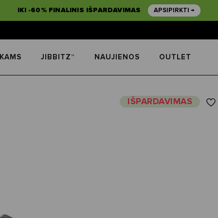
IKI -60% FINALINIS IŠPARDAVIMAS
APSIPIRKTI →
IKAMS
JIBBITZ™
NAUJIENOS
OUTLET
IŠPARDAVIMAS