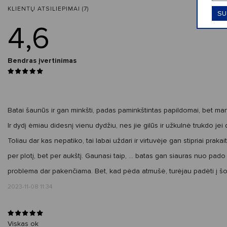
KLIENTŲ ATSILIEPIMAI (7)
SU
4,6
Bendras įvertinimas
Batai šaunūs ir gan minkšti, padas paminkštintas papildomai, bet ma
Ir dydį ėmiau didesnį vienu dydžiu, nes jie gilūs ir užkulnė trukdo j
Toliau dar kas nepatiko, tai labai uždari ir virtuvėje gan stipriai praka
per plotį, bet per aukštį. Gaunasi taip, ... batas gan siauras nuo pado 
problema dar pakenčiama. Bet, kad pėda atmušė, turėjau padėti į š
2023-11-08 11:34
Viskas ok