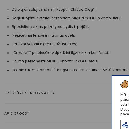
Dviejų dirželių sandalai, įkvėpti „Classic Clog“;
Reguliuojami dirželiai geresniam prigludimui ir universalumui;
Specialiai vyrams pritaikytas dydis ir pojūtis;
Neįtikėtinai lengvi ir malonūs avėti;
Lengvai valomi ir greitai džiūstantys;
„Croslite™“ putplasčio vidpadžiai ilgalaikiam komfortui;
Galima personalizuoti su „Jibbitz™“ aksesuarais;
„Iconic Crocs Comfort™“: lengvumas. Lankstumas. 360° komforta
PRIEŽIŪROS INFORMACIJA
Mūsų
pers
sutin
Daug
APIE CROCS™
pake