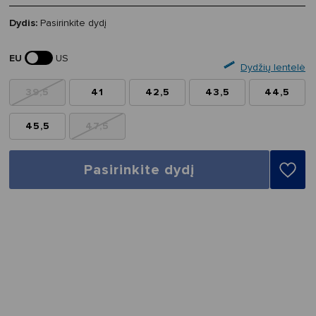
Dydis:
Pasirinkite dydį
EU
US
Dydžių lentelė
39,5
41
42,5
43,5
44,5
45,5
47,5
Pasirinkite dydį