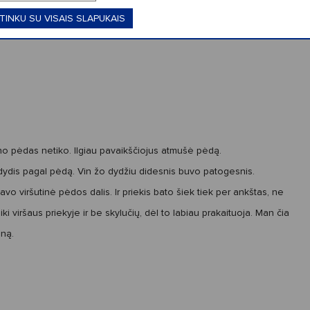
TINKU SU VISAIS SLAPUKAIS
no pėdas netiko. Ilgiau pavaikščiojus atmušė pėdą.
ei dydis pagal pėdą. Vin žo dydžiu didesnis buvo patogesnis.
itavo viršutinė pėdos dalis. Ir priekis bato šiek tiek per ankštas, ne
iki viršaus priekyje ir be skylučių, dėl to labiau prakaituoja. Man čia
oną.