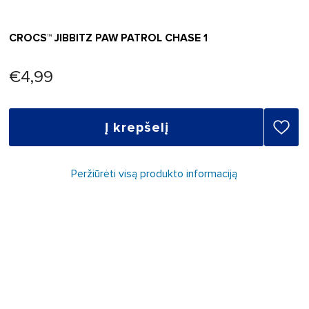
CROCS™ JIBBITZ PAW PATROL CHASE 1
€4,99
Į krepšelį
Peržiūrėti visą produkto informaciją