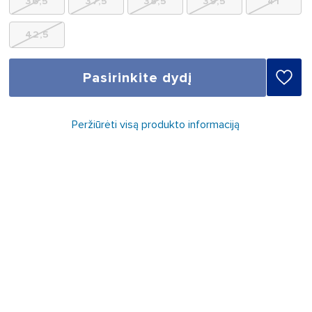
36,5
37,5
38,5
39,5
41
42,5
Pasirinkite dydį
Peržiūrėti visą produkto informaciją