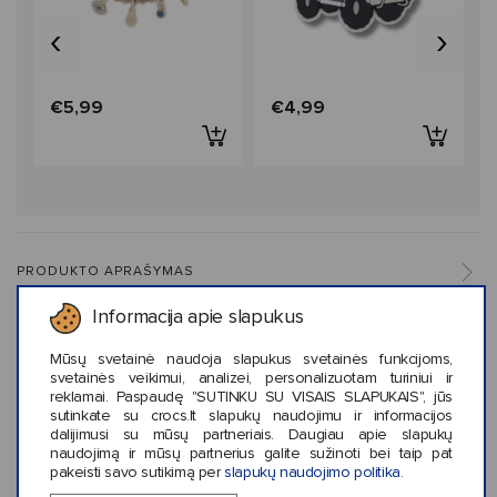
‹
›
€5,99
€4,99
PRODUKTO APRAŠYMAS
Informacija apie slapukus
PRIEŽIŪROS INFORMACIJA
Mūsų svetainė naudoja slapukus svetainės funkcijoms,
svetainės veikimui, analizei, personalizuotam turiniui ir
reklamai. Paspaudę "SUTINKU SU VISAIS SLAPUKAIS", jūs
sutinkate su crocs.lt slapukų naudojimu ir informacijos
APIE CROCS™
dalijimusi su mūsų partneriais. Daugiau apie slapukų
naudojimą ir mūsų partnerius galite sužinoti bei taip pat
pakeisti savo sutikimą per
slapukų naudojimo politika
.