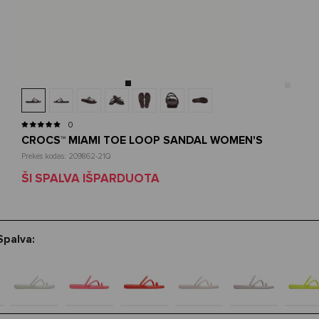
0
CROCS™ MIAMI TOE LOOP SANDAL WOMEN'S
Prekės kodas: 209862-21Q
ŠI SPALVA IŠPARDUOTA
Spalva: