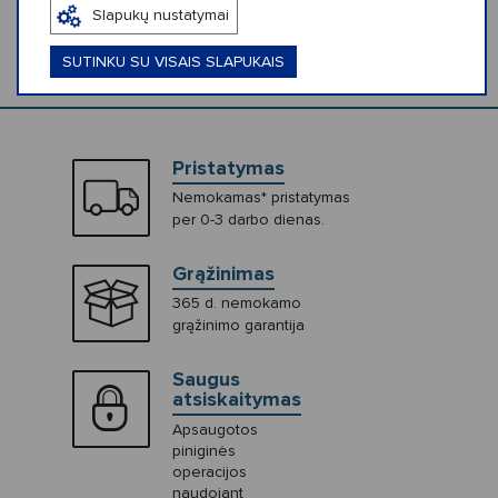
KLIENTŲ ATSILIEPIMAI (0)
Slapukų nustatymai
SUTINKU SU VISAIS SLAPUKAIS
Pristatymas
Nemokamas* pristatymas
per 0-3 darbo dienas.
Grąžinimas
365 d. nemokamo
grąžinimo garantija
Saugus
atsiskaitymas
Apsaugotos
piniginės
operacijos
naudojant