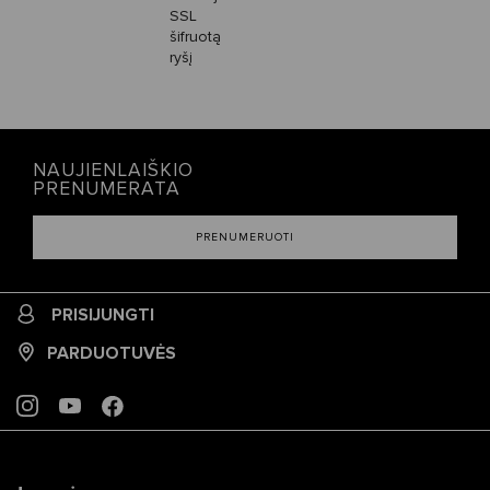
SSL
šifruotą
ryšį
NAUJIENLAIŠKIO
PRENUMERATA
PRENUMERUOTI
PRISIJUNGTI
PARDUOTUVĖS
INSTAGRAM
YOUTUBE
FACEBOOK