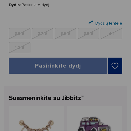
Dydis:
Pasirinkite dydį
Dydžių lentelė
36,5
37,5
38,5
39,5
41
42,5
Pasirinkite dydį
Suasmeninkite su Jibbitz™