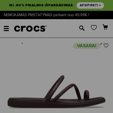
IKI -60% FINALINIS IŠPARDAVIMAS
APSIPIRKTI →
NEMOKAMAS PRISTATYMAS perkant nuo 49,99€ !
🔎
Next
Previous
VASARAI