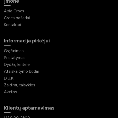
Įmonė
Apie Crocs
Crocs pažadai
Kontaktai
Informacija pirkėjui
Grąžinimas
Pristatymas
Dydžių lentelė
Atsiskaitymo būdai
D.U.K.
Žaidimų taisyklės
Akcijos
Klientų aptarnavimas