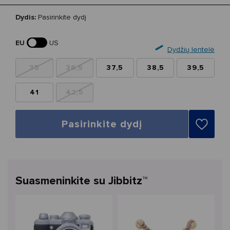
Dydis:
Pasirinkite dydį
EU
US
Dydžių lentelė
35
36,5
37,5
38,5
39,5
41
42,5
Pasirinkite dydį
Suasmeninkite su Jibbitz™