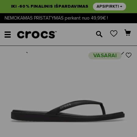
IKI -60% FINALINIS IŠPARDAVIMAS
APSIPIRKTI →
NEMOKAMAS PRISTATYMAS perkant nuo 49,99€ !
🔎
Next
Previous
VASARAI