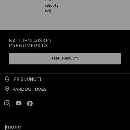
SSL
šifruotą
ryšį
NAUJIENLAIŠKIO
PRENUMERATA
PRENUMERUOTI
PRISIJUNGTI
PARDUOTUVĖS
INSTAGRAM
YOUTUBE
FACEBOOK
Įmonė