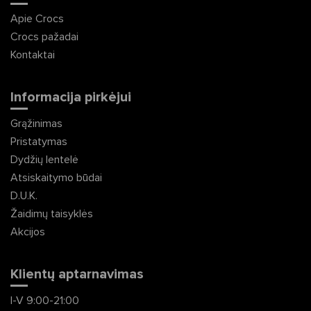
Apie Crocs
Crocs pažadai
Kontaktai
Informacija pirkėjui
Grąžinimas
Pristatymas
Dydžių lentelė
Atsiskaitymo būdai
D.U.K.
Žaidimų taisyklės
Akcijos
Klientų aptarnavimas
I-V 9:00-21:00