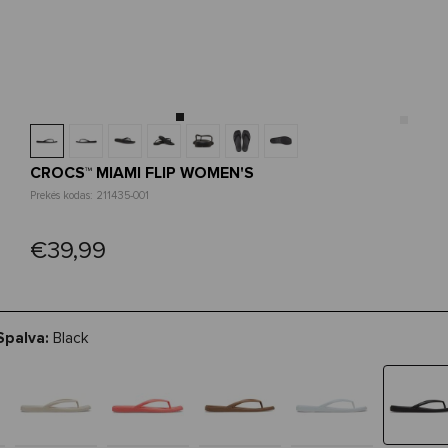
CROCS™ MIAMI FLIP WOMEN'S
Prekės kodas: 211435-001
€39,99
Spalva:
Black