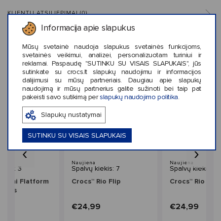
KLIENTŲ ATSILIEPIMAI (0)
Informacija apie slapukus
Mūsų svetainė naudoja slapukus svetainės funkcijoms,
svetainės veikimui, analizei, personalizuotam turiniui ir
reklamai. Paspaudę "SUTINKU SU VISAIS SLAPUKAIS", jūs
Panašaus stiliaus prekės
sutinkate su crocs.lt slapukų naudojimu ir informacijos
dalijimusi su mūsų partneriais. Daugiau apie slapukų
naudojimą ir mūsų partnerius galite sužinoti bei taip pat
pakeisti savo sutikimą per
slapukų naudojimo politika
.
Slapukų nustatymai
SUTINKU SU VISAIS SLAPUKAIS
‹
›
Naujiena
Naujiena
iekis: 3
Spalvų kiekis: 7
Spalvų kiekis: 7
Miami Flatform
Crocs™ Rio Flip
Crocs™ Rio Flip
men's
9
€24,99
€24,99