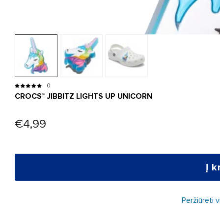
0
CROCS™ JIBBITZ LIGHTS UP UNICORN
€4,99
Į k
Peržiūrėti 