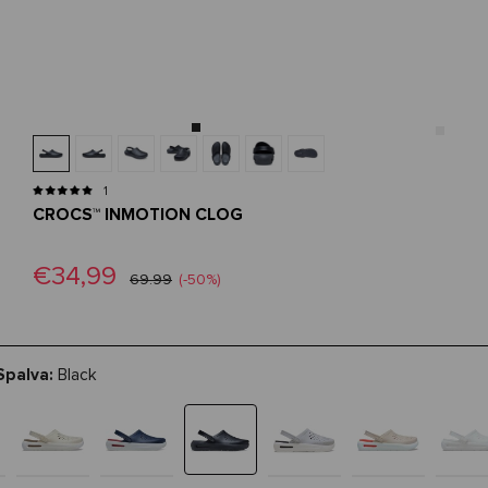
1
CROCS™ INMOTION CLOG
€34,99
69.99
(-50%)
Spalva:
Black