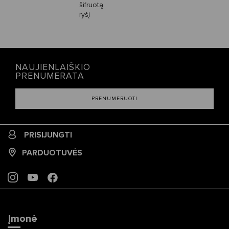
šifruotą
ryšį
NAUJIENLAIŠKIO
PRENUMERATA
PRENUMERUOTI
PRISIJUNGTI
PARDUOTUVĖS
INSTAGRAM
YOUTUBE
FACEBOOK
Įmonė