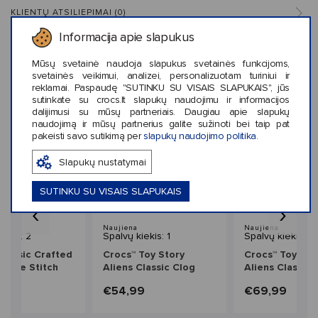
KLIENTŲ ATSILIEPIMAI (0)
Informacija apie slapukus
Mūsų svetainė naudoja slapukus svetainės funkcijoms,
svetainės veikimui, analizei, personalizuotam turiniui ir
Panašaus stiliaus prekės
reklamai. Paspaudę "SUTINKU SU VISAIS SLAPUKAIS", jūs
sutinkate su crocs.lt slapukų naudojimu ir informacijos
dalijimusi su mūsų partneriais. Daugiau apie slapukų
naudojimą ir mūsų partnerius galite sužinoti bei taip pat
pakeisti savo sutikimą per
slapukų naudojimo politika
.
Slapukų nustatymai
SUTINKU SU VISAIS SLAPUKAIS
‹
›
Naujiena
Naujiena
iekis: 2
Spalvų kiekis: 1
Spalvų kiekis: 1
Classic Crafted
Crocs™ Toy Story
Crocs™ Toy Sto
uede Stitch
Aliens Classic Clog
Aliens Classic 
ds'
Kids'
9
€54,99
€69,99