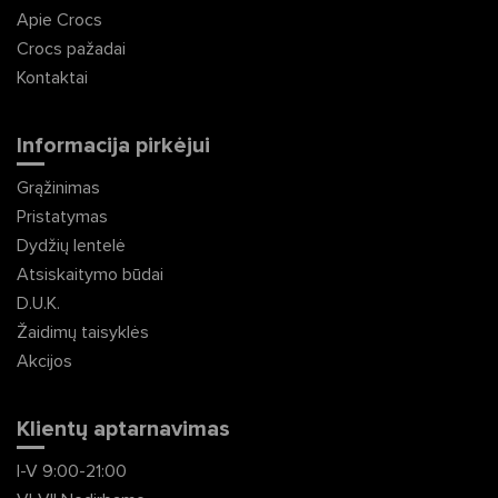
Apie Crocs
Crocs pažadai
Kontaktai
Informacija pirkėjui
Grąžinimas
Pristatymas
Dydžių lentelė
Atsiskaitymo būdai
D.U.K.
Žaidimų taisyklės
Akcijos
Klientų aptarnavimas
I-V 9:00-21:00