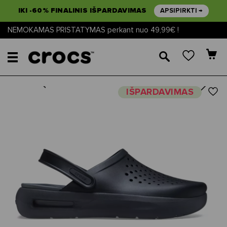
IKI -60% FINALINIS IŠPARDAVIMAS
APSIPIRKTI →
NEMOKAMAS PRISTATYMAS perkant nuo 49,99€ !
🔎
Next
Previous
IŠPARDAVIMAS