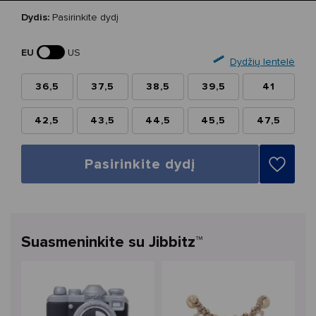
Dydis:
Pasirinkite dydį
EU
US
Dydžių lentelė
36,5
37,5
38,5
39,5
41
42,5
43,5
44,5
45,5
47,5
Pasirinkite dydį
Suasmeninkite su Jibbitz™