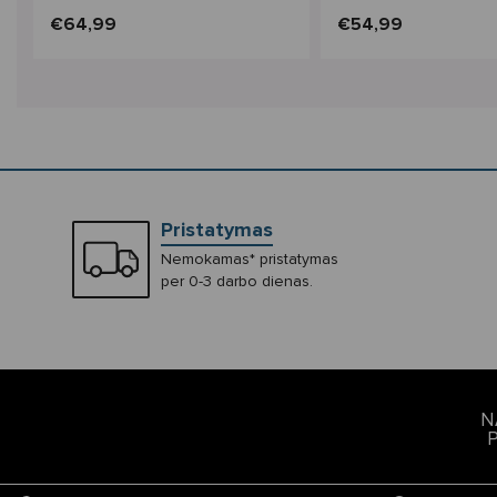
€64,99
€54,99
Pristatymas
Nemokamas* pristatymas
per 0-3 darbo dienas.
N