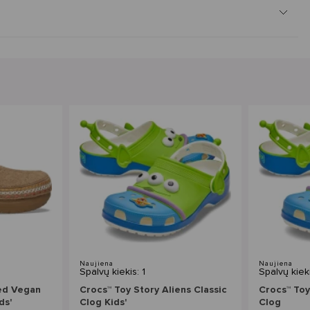
Naujiena
Naujiena
Spalvų kiekis: 1
Spalvų kieki
ted Vegan
Crocs™ Toy Story Aliens Classic
Crocs™ Toy
ds'
Clog Kids'
Clog