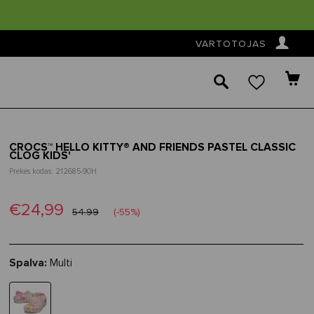
👤
VARTOTOJAS
🔎
CROCS™ HELLO KITTY® AND FRIENDS PASTEL CLASSIC
CLOG KIDS'
Prekės kodas: 212685-90H
€24,99
54.99
(-55%)
Spalva:
Multi