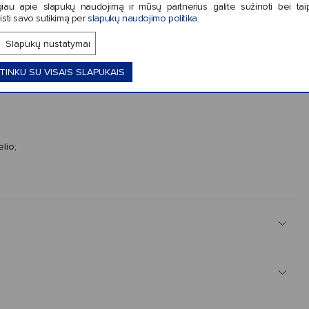
iau apie slapukų naudojimą ir mūsų partnerius galite sužinoti bei tai
isti savo sutikimą per
slapukų naudojimo politika
.
Slapukų nustatymai
TINKU SU VISAIS SLAPUKAIS
lio;