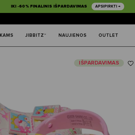
IKI -60% FINALINIS IŠPARDAVIMAS
APSIPIRKTI →
IKAMS
JIBBITZ™
NAUJIENOS
OUTLET
IŠPARDAVIMAS