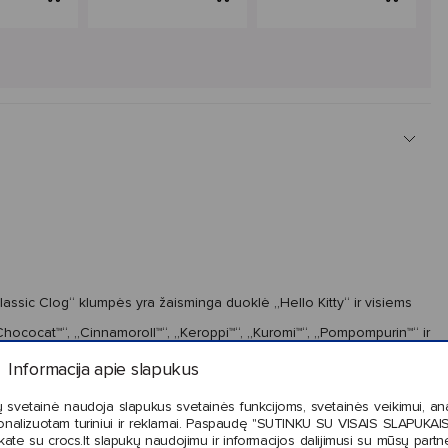
lassic Clog“ klumpės yra žaisminga duoklė „Hello Kitty“ ir visiems
hococat™“, „Cinnamoroll™“, „Keroppi™“, „Kuromi™“, „Pompompurin™“ ir
rų kolekcija bei daug vietos papildyti mėgstamiausiais vaiko „Jibbitz™“
Informacija apie slapukus
 svetainė naudoja slapukus svetainės funkcijoms, svetainės veikimui, anal
onalizuotam turiniui ir reklamai. Paspaudę "SUTINKU SU VISAIS SLAPUKAIS"
kate su crocs.lt slapukų naudojimu ir informacijos dalijimusi su mūsų partne