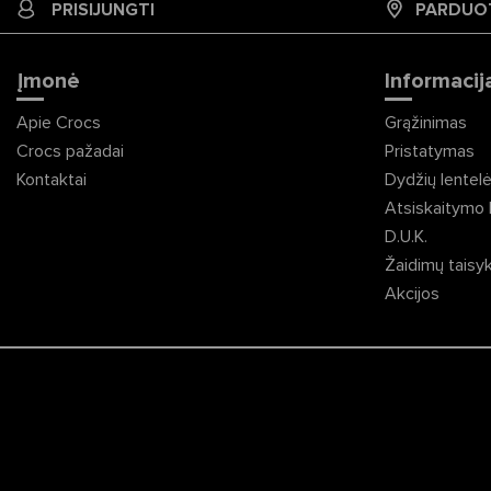
PRISIJUNGTI
PARDUO
Įmonė
Informacija
Apie Crocs
Grąžinimas
Crocs pažadai
Pristatymas
Kontaktai
Dydžių lentel
Atsiskaitymo 
D.U.K.
Žaidimų taisy
Akcijos