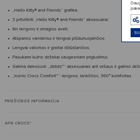
Daug
pake
„Hello Kitty® and Friends“ grafika;
3 pritvirtinti „Hello Kitty® and Friends“ aksesuarai;
Itin lengvos ir smagios avėti;
SU
Atsparios vandeniui ir lengvai plūduriuojančios;
Lengvai valomos ir greitai džiūstančios;
Pasukami kulno dirželiai saugesniam prigludimui;
Galima dekoruoti „Jibbitz™“ aksesuarais ant viršaus ir galinio dirže
„Iconic Crocs Comfort™“: lengvos, lankščios, 360° komfortas.
PRIEŽIŪROS INFORMACIJA
APIE CROCS™