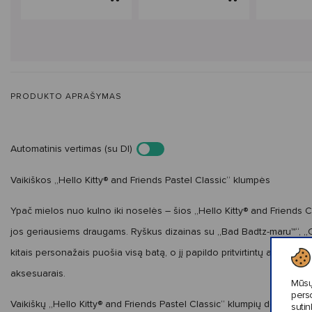
PRODUKTO APRAŠYMAS
Automatinis vertimas (su DI)
Vaikiškos „Hello Kitty® and Friends Pastel Classic“ klumpės
Ypač mielos nuo kulno iki noselės – šios „Hello Kitty® and Friends C
jos geriausiems draugams. Ryškus dizainas su „Bad Badtz-maru™“, „C
kitais personažais puošia visą batą, o jį papildo pritvirtintų aksesua
aksesuarais.
Mūsų
pers
Vaikiškų
„Hello Kitty® and Friends Pastel Classic“ klumpių detalės:
sutin