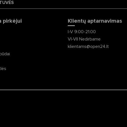
TUVĖS
 pirkėjui
Klientų aptarnavimas
I-V 9:00-21:00
VI-VII Nedirbame
ė
klientams@open24.lt
būdai
klės