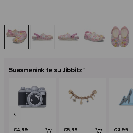
Suasmeninkite su Jibbitz™
‹
€4,99
€5,99
€4,99