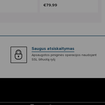
€79,99
Saugus atsiskaitymas
Apsaugotos piniginės operacijos naudojant
SSL šifruotą ryšį