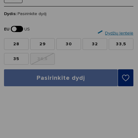
Dydis:
Pasirinkite dydį
EU
US
Dydžių lentelė
28
29
30
32
33,5
35
36,5
Pasirinkite dydį