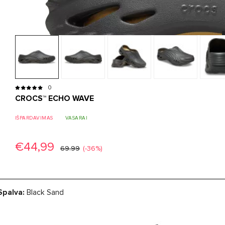
0
CROCS™ ECHO WAVE
IŠPARDAVIMAS
VASARAI
€44,99
69.99
(-36%)
Spalva:
Black Sand