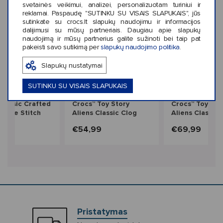
svetainės veikimui, analizei, personalizuotam turiniui ir
reklamai. Paspaudę "SUTINKU SU VISAIS SLAPUKAIS", jūs
sutinkate su crocs.lt slapukų naudojimu ir informacijos
dalijimusi su mūsų partneriais. Daugiau apie slapukų
naudojimą ir mūsų partnerius galite sužinoti bei taip pat
pakeisti savo sutikimą per
slapukų naudojimo politika
.
Slapukų nustatymai
‹
›
Naujiena
Naujiena
SUTINKU SU VISAIS SLAPUKAIS
iekis: 2
Spalvų kiekis: 1
Spalvų kiekis: 1
Classic Crafted
Crocs™ Toy Story
Crocs™ Toy Sto
uede Stitch
Aliens Classic Clog
Aliens Classic 
ds'
Kids'
9
€54,99
€69,99
Pristatymas