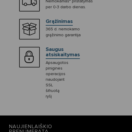
Nemokamas* pristatymas
per 0-3 darbo dienas.
Grąžinimas
365 d. nemokamo
grąžinimo garantija
Saugus
atsiskaitymas
Apsaugotos
piniginės
operacijos
naudojant
SSL
šifruotą
ryšį
NAUJIENLAIŠKIO
PRENUMERATA