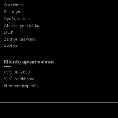
Grąžinimas
Pristatymas
Dydžių lentelė
Atsiskaitymo būdai
D.U.K.
Žaidimų taisyklės
Akcijos
Klientų aptarnavimas
I-V 9:00-21:00
VI-VII Nedirbame
klientams@open24.lt