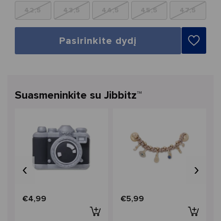
42,5
43,5
44,5
45,5
47,5
Pasirinkite dydį
Suasmeninkite su Jibbitz™
‹
›
€4,99
€5,99