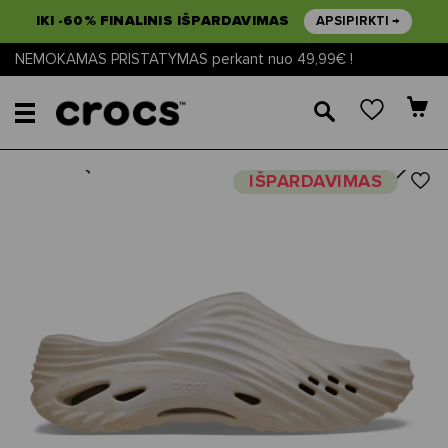
IKI -60% FINALINIS IŠPARDAVIMAS
APSIPIRKTI →
NEMOKAMAS PRISTATYMAS perkant nuo 49,99€ !
🔎
Next
Previous
IŠPARDAVIMAS