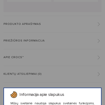
PRODUKTO APRAŠYMAS
PRIEŽIŪROS INFORMACIJA
APIE CROCS™
KLIENTŲ ATSILIEPIMAI (0)
Informacija apie slapukus
Panašaus stiliaus prekės
Mūsų svetainė naudoja slapukus svetainės funkcijoms,