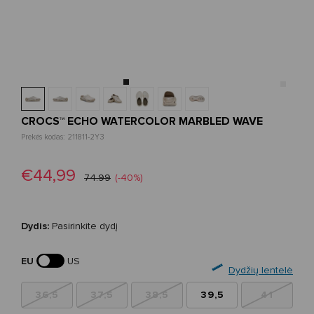
CROCS™ ECHO WATERCOLOR MARBLED WAVE
Prekės kodas: 211811-2Y3
€44,99
74.99
(-40%)
Dydis:
Pasirinkite dydį
EU
US
Dydžių lentelė
36,5
37,5
38,5
39,5
41