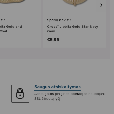
›
s: 1
Spalvų kiekis: 1
bitz Gold and
Crocs™ Jibbitz Gold Star Navy
Oval
Gem
€5,99
Saugus atsiskaitymas
Apsaugotos piniginės operacijos naudojant
SSL šifruotą ryšį