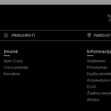
N
PRISIJUNGTI
PARDUO
Įmonė
Informacija
Apie Crocs
Grąžinimas
Crocs pažadai
Pristatymas
Kontaktai
Dydžių lentel
Atsiskaitymo 
D.U.K.
Žaidimų taisy
Akcijos