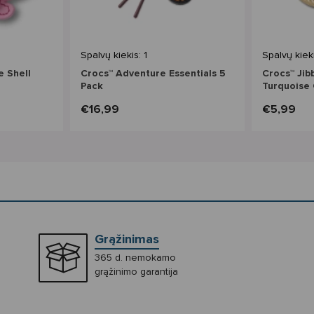
Spalvų kiekis: 1
Spalvų kieki
e Shell
Crocs™ Adventure Essentials 5
Crocs™ Jib
Pack
Turquoise 
€16,99
€5,99
Grąžinimas
365 d. nemokamo
grąžinimo garantija