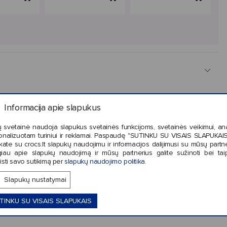
Informacija apie slapukus
 svetainė naudoja slapukus svetainės funkcijoms, svetainės veikimui, anal
onalizuotam turiniui ir reklamai. Paspaudę "SUTINKU SU VISAIS SLAPUKAIS"
kate su crocs.lt slapukų naudojimu ir informacijos dalijimusi su mūsų partne
iau apie slapukų naudojimą ir mūsų partnerius galite sužinoti bei tai
s
“
avalyn
ę
unikalia. Avalyn
ė
s
skylut
ė
se gali b
ū
ti
isti savo sutikimą per
slapukų naudojimo politika
.
ir
leis susikurti individual
ų
Crocs
“
dizain
ą
.
Slapukų nustatymai
t
ų
vaikams.
TINKU SU VISAIS SLAPUKAIS