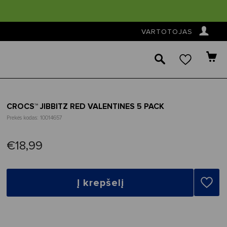
👤
VARTOTOJAS
🔎
CROCS™ JIBBITZ RED VALENTINES 5 PACK
Prekės kodas: 10014657
€18,99
Į krepšelį