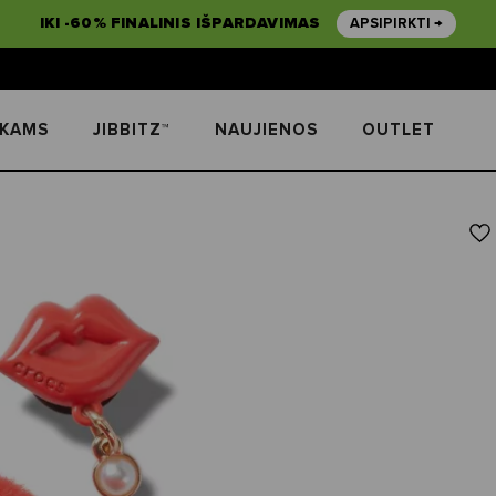
IKI -60% FINALINIS IŠPARDAVIMAS
APSIPIRKTI →
IKAMS
JIBBITZ™
NAUJIENOS
OUTLET