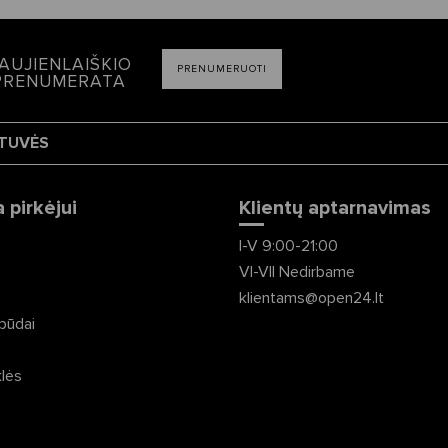
AUJIENLAIŠKIO
PRENUMERUOTI
PRENUMERATA
TUVĖS
 pirkėjui
Klientų aptarnavimas
I-V 9:00-21:00
VI-VII Nedirbame
ė
klientams@open24.lt
būdai
klės