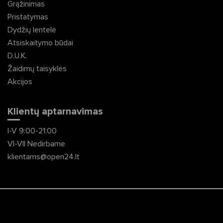
Grąžinimas
Pristatymas
Dydžių lentelė
Atsiskaitymo būdai
D.U.K.
Žaidimų taisyklės
Akcijos
Klientų aptarnavimas
I-V 9:00-21:00
VI-VII Nedirbame
klientams@open24.lt