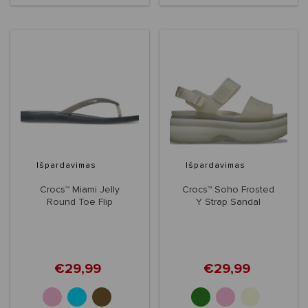
Išpardavimas
Išpardavimas
Crocs™ Miami Jelly
Crocs™ Soho Frosted
Round Toe Flip
Y Strap Sandal
Women's
€29,99
€29,99