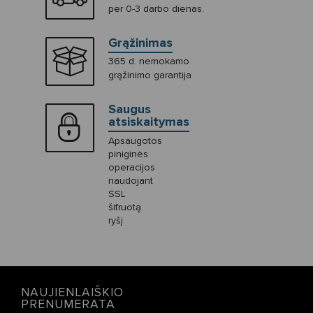
per 0-3 darbo dienas.
Grąžinimas
365 d. nemokamo
grąžinimo garantija
Saugus
atsiskaitymas
Apsaugotos
piniginės
operacijos
naudojant
SSL
šifruotą
ryšį
NAUJIENLAIŠKIO
PRENUMERATA