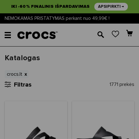
IKI -60% FINALINIS IŠPARDAVIMAS
APSIPIRKTI →
NEMOKAMAS PRISTATYMAS perkant nuo 49,99€ !
🔎
Katalogas
crocs.lt
Filtras
1771 prekės