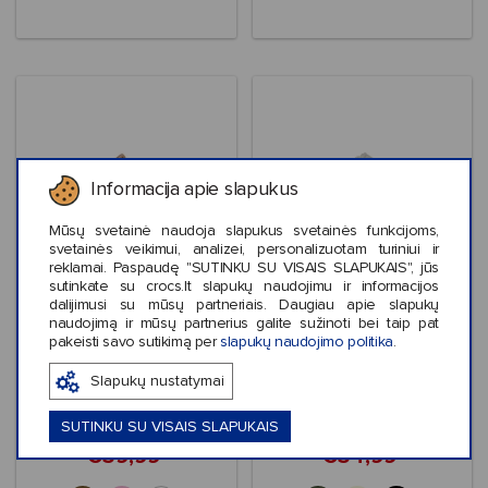
Informacija apie slapukus
Mūsų svetainė naudoja slapukus svetainės funkcijoms,
svetainės veikimui, analizei, personalizuotam turiniui ir
reklamai. Paspaudę "SUTINKU SU VISAIS SLAPUKAIS", jūs
sutinkate su crocs.lt slapukų naudojimu ir informacijos
Išpardavimas
Išpardavimas
dalijimusi su mūsų partneriais. Daugiau apie slapukų
naudojimą ir mūsų partnerius galite sužinoti bei taip pat
Crocs™ Miami Platform
Crocs™ Soho Frosted
pakeisti savo sutikimą per
slapukų naudojimo politika
.
Y Strap Sandal
Sport Sandal
Women's
Slapukų nustatymai
SUTINKU SU VISAIS SLAPUKAIS
€39,99
€34,99