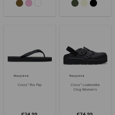
Naujiena
Naujiena
Crocs™ Rio Flip
Crocs™ Loaferette
Clog Women's
€24,99
€74,99