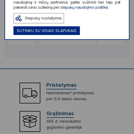
‹
›
naudojimą ir mūsų partnerius galite sužinoti bei taip pat
pakeisti savo sutikimą per
slapukų naudojimo politika
.
ekis: 1
Spalvų kiekis: 1
Spalvų kiekis: 1
Slapukų nustatymai
Jibbitz Panda
Crocs™ Jibbitz Mesh
Crocs™ Jibbitz 
uff Ball
Sequin Butterfly
Leather Hedg
SUTINKU SU VISAIS SLAPUKAIS
€5,99
€5,99
Pristatymas
Nemokamas* pristatymas
per 0-3 darbo dienas.
Grąžinimas
365 d. nemokamo
grąžinimo garantija