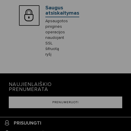
Saugus
atsiskaitymas
Apsaugotos
piniginės
operacijos
naudojant
SSL
šifruotą
ryšį
NAUJIENLAIŠKIO
PRENUMERATA
PRENUMERUOTI
PRISIJUNGTI