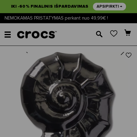
IKI -60% FINALINIS IŠPARDAVIMAS
APSIPIRKTI →
NEMOKAMAS PRISTATYMAS perkant nuo 49,99€ !
🔎
Next
Previous