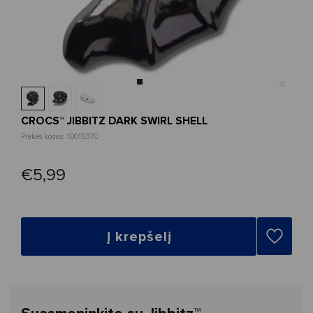
CROCS™ JIBBITZ DARK SWIRL SHELL
Prekės kodas: 10015370
€5,99
Į krepšelį