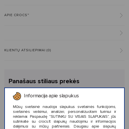
APIE CROCS™
KLIENTŲ ATSILIEPIMAI (0)
Panašaus stiliaus prekės
Informacija apie slapukus
Mūsų svetainė naudoja slapukus svetainės funkcijoms,
svetainės veikimui, analizei, personalizuotam turiniui ir
reklamai. Paspaudę "SUTINKU SU VISAIS SLAPUKAIS", jūs
sutinkate su crocs.lt slapukų naudojimu ir informacijos
dalijimusi su mūsų partneriais. Daugiau apie slapukų