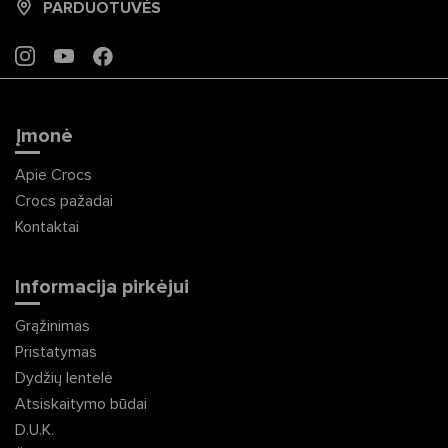
PARDUOTUVĖS
INSTAGRAM
YOUTUBE
FACEBOOK
Įmonė
Apie Crocs
Crocs pažadai
Kontaktai
Informacija pirkėjui
Grąžinimas
Pristatymas
Dydžių lentelė
Atsiskaitymo būdai
D.U.K.