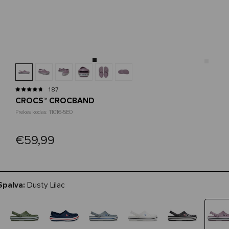
187
CROCS™ CROCBAND
Prekės kodas: 11016-5EO
€59,99
Spalva:
Dusty Lilac