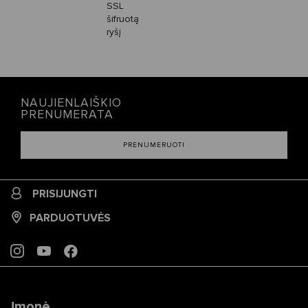
SSL
šifruotą
ryšį
NAUJIENLAIŠKIO
PRENUMERATA
PRENUMERUOTI
PRISIJUNGTI
PARDUOTUVĖS
INSTAGRAM
YOUTUBE
FACEBOOK
Įmonė