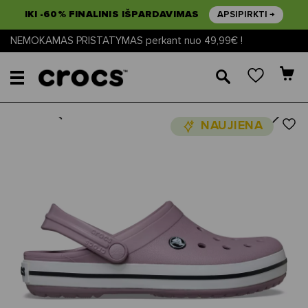
IKI -60% FINALINIS IŠPARDAVIMAS
APSIPIRKTI →
NEMOKAMAS PRISTATYMAS perkant nuo 49,99€ !
🔎
Next
Previous
NAUJIENA