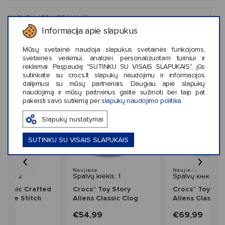
KLIENTŲ ATSILIEPIMAI (0)
Informacija apie slapukus
Mūsų svetainė naudoja slapukus svetainės funkcijoms,
svetainės veikimui, analizei, personalizuotam turiniui ir
reklamai. Paspaudę "SUTINKU SU VISAIS SLAPUKAIS", jūs
Panašaus stiliaus prekės
sutinkate su crocs.lt slapukų naudojimu ir informacijos
dalijimusi su mūsų partneriais. Daugiau apie slapukų
naudojimą ir mūsų partnerius galite sužinoti bei taip pat
pakeisti savo sutikimą per
slapukų naudojimo politika
.
Slapukų nustatymai
SUTINKU SU VISAIS SLAPUKAIS
‹
›
Naujiena
Naujiena
iekis: 2
Spalvų kiekis: 1
Spalvų kiekis: 1
Classic Crafted
Crocs™ Toy Story
Crocs™ Toy Sto
uede Stitch
Aliens Classic Clog
Aliens Classic 
ds'
Kids'
9
€54,99
€69,99