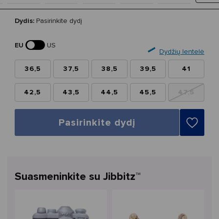
Dydis:
Pasirinkite dydį
EU
US
Dydžių lentelė
36,5
37,5
38,5
39,5
41
42,5
43,5
44,5
45,5
47,5
Pasirinkite dydį
Suasmeninkite su Jibbitz™