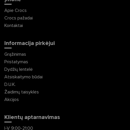
Apie Crocs
Crocs pažadai
Kontaktai
Informacija pirkėjui
Grąžinimas
Pristatymas
Dydžių lentelė
Atsiskaitymo būdai
D.U.K.
Žaidimų taisyklės
Akcijos
Klientų aptarnavimas
I-V 9:00-21:00