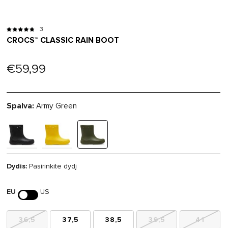
3
CROCS™ CLASSIC RAIN BOOT
€59,99
Spalva:
Army Green
Dydis:
Pasirinkite dydį
EU
US
36,5
37,5
38,5
39,5
41