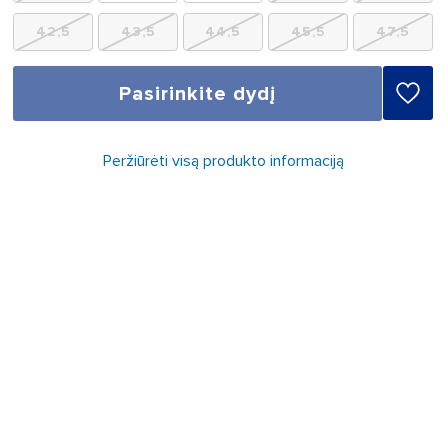
42,5
43,5
44,5
45,5
47,5
Pasirinkite dydį
Peržiūrėti visą produkto informaciją