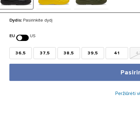
Dydis:
Pasirinkite dydį
EU
US
36,5
37,5
38,5
39,5
41
4
Pasiri
Peržiūrėti 