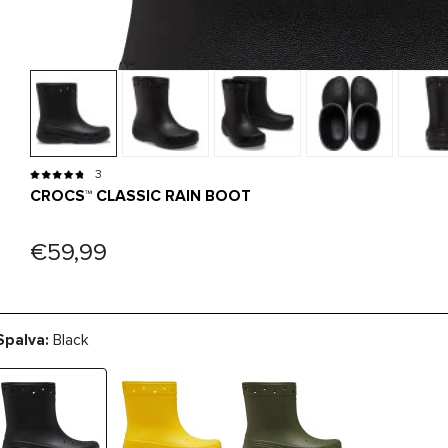
3
CROCS™ CLASSIC RAIN BOOT
€59,99
Spalva:
Black