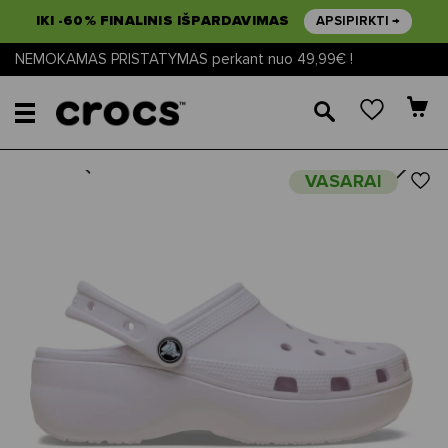
IKI -60% FINALINIS IŠPARDAVIMAS
APSIPIRKTI →
NEMOKAMAS PRISTATYMAS perkant nuo 49,99€ !
🔎
Next
Previous
VASARAI