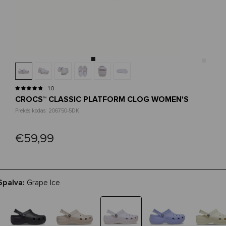
10
CROCS™ CLASSIC PLATFORM CLOG WOMEN'S
Prekės kodas: 206750-5DK
€59,99
Spalva:
Grape Ice