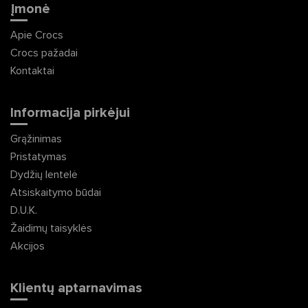
Įmonė
Apie Crocs
Crocs pažadai
Kontaktai
Informacija pirkėjui
Grąžinimas
Pristatymas
Dydžių lentelė
Atsiskaitymo būdai
D.U.K.
Žaidimų taisyklės
Akcijos
Klientų aptarnavimas