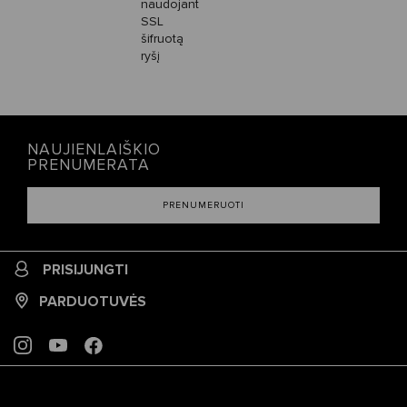
naudojant
SSL
šifruotą
ryšį
NAUJIENLAIŠKIO
PRENUMERATA
PRENUMERUOTI
PRISIJUNGTI
PARDUOTUVĖS
INSTAGRAM
YOUTUBE
FACEBOOK