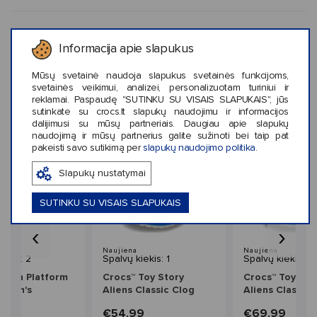
KLIENTŲ ATSILIEPIMAI (0)
Informacija apie slapukus
Mūsų svetainė naudoja slapukus svetainės funkcijoms,
svetainės veikimui, analizei, personalizuotam turiniui ir
reklamai. Paspaudę "SUTINKU SU VISAIS SLAPUKAIS", jūs
Panašaus stiliaus prekės
sutinkate su crocs.lt slapukų naudojimu ir informacijos
dalijimusi su mūsų partneriais. Daugiau apie slapukų
naudojimą ir mūsų partnerius galite sužinoti bei taip pat
pakeisti savo sutikimą per
slapukų naudojimo politika
.
Slapukų nustatymai
SUTINKU SU VISAIS SLAPUKAIS
‹
›
Naujiena
Naujiena
iekis: 2
Spalvų kiekis: 1
Spalvų kiekis: 1
Dylan Platform
Crocs™ Toy Story
Crocs™ Toy Sto
omen's
Aliens Classic Clog
Aliens Classic 
Kids'
9
€54,99
€69,99