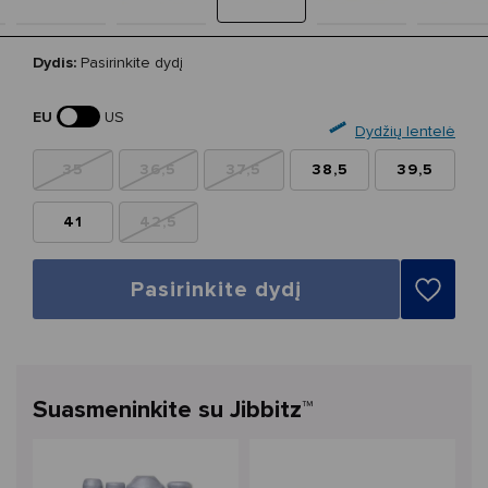
Dydis:
Pasirinkite dydį
EU
US
Dydžių lentelė
35
36,5
37,5
38,5
39,5
41
42,5
Pasirinkite dydį
Suasmeninkite su Jibbitz™