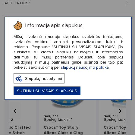
APIE CROCS™
Informacija apie slapukus
KLIENTŲ ATSILIEPIMAI (3)
Mūsų svetainė naudoja slapukus svetainės funkcijoms,
svetainės veikimui, analizei, personalizuotam turiniui ir
reklamai. Paspaudę "SUTINKU SU VISAIS SLAPUKAIS", jūs
sutinkate su crocs.lt slapukų naudojimu ir informacijos
Panašaus stiliaus prekės
dalijimusi su mūsų partneriais. Daugiau apie slapukų
naudojimą ir mūsų partnerius galite sužinoti bei taip pat
pakeisti savo sutikimą per
slapukų naudojimo politika
.
Slapukų nustatymai
SUTINKU SU VISAIS SLAPUKAIS
‹
›
Naujiena
Naujiena
iekis: 2
Spalvų kiekis: 1
Spalvų kiekis: 1
Classic Crafted
Crocs™ Toy Story
Crocs™ Toy Sto
uede Stitch
Aliens Classic Clog
Aliens Classic 