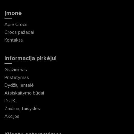
Įmonė
Apie Crocs
Crocs pažadai
Kontaktai
Informacija pirkėjui
Grąžinimas
Pristatymas
Dydžių lentelė
Atsiskaitymo būdai
D.U.K.
Žaidimų taisyklės
Akcijos