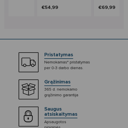
ds'
Kids'
9
€54,99
€69,99
Pristatymas
Nemokamas* pristatymas
per 0-3 darbo dienas.
Grąžinimas
365 d. nemokamo
grąžinimo garantija
Saugus
atsiskaitymas
Apsaugotos
piniginės