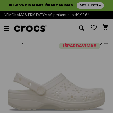
IKI -60% FINALINIS IŠPARDAVIMAS
APSIPIRKTI →
NEMOKAMAS PRISTATYMAS perkant nuo 49,99€ !
🔎
Next
Previous
IŠPARDAVIMAS