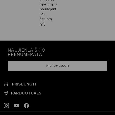
operacijos
naudojant
SSL
šifruotą
ryšį
NAUJIENLAIŠKIO
PRENUMERATA
PRENUMERUOTI
PRISIJUNGTI
PARDUOTUVĖS
INSTAGRAM
YOUTUBE
FACEBOOK