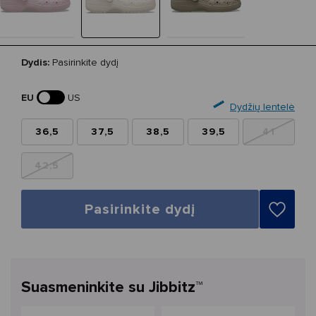
Dydis:
Pasirinkite dydį
EU
US
Dydžių lentelė
36,5
37,5
38,5
39,5
41
42,5
Pasirinkite dydį
Suasmeninkite su Jibbitz™