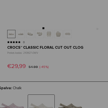
0
CROCS™ CLASSIC FLORAL CUT OUT CLOG
Prekės kodas: 210927-0WV
€29,99
54.99
(-45%)
Spalva:
Chalk