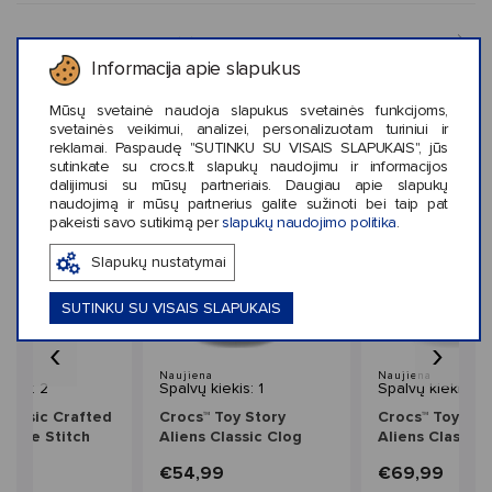
KLIENTŲ ATSILIEPIMAI (0)
Informacija apie slapukus
Mūsų svetainė naudoja slapukus svetainės funkcijoms,
svetainės veikimui, analizei, personalizuotam turiniui ir
reklamai. Paspaudę "SUTINKU SU VISAIS SLAPUKAIS", jūs
Panašaus stiliaus prekės
sutinkate su crocs.lt slapukų naudojimu ir informacijos
dalijimusi su mūsų partneriais. Daugiau apie slapukų
naudojimą ir mūsų partnerius galite sužinoti bei taip pat
pakeisti savo sutikimą per
slapukų naudojimo politika
.
Slapukų nustatymai
SUTINKU SU VISAIS SLAPUKAIS
‹
›
Naujiena
Naujiena
iekis: 2
Spalvų kiekis: 1
Spalvų kiekis: 1
Classic Crafted
Crocs™ Toy Story
Crocs™ Toy Sto
uede Stitch
Aliens Classic Clog
Aliens Classic 
ds'
Kids'
9
€54,99
€69,99