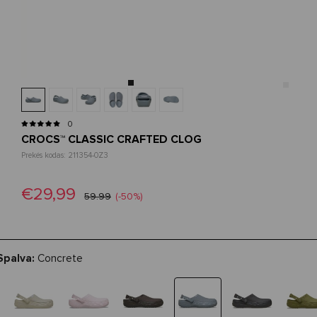
0
CROCS™ CLASSIC CRAFTED CLOG
Prekės kodas: 211354-0Z3
€29,99
59.99
(-50%)
Spalva:
Concrete