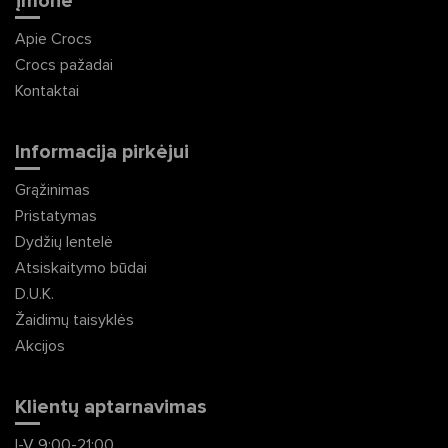
Įmonė
Apie Crocs
Crocs pažadai
Kontaktai
Informacija pirkėjui
Grąžinimas
Pristatymas
Dydžių lentelė
Atsiskaitymo būdai
D.U.K.
Žaidimų taisyklės
Akcijos
Klientų aptarnavimas
I-V 9:00-21:00