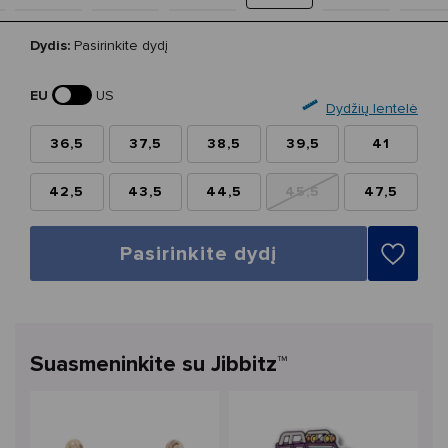
Dydis:
Pasirinkite dydį
EU
US
Dydžių lentelė
36,5
37,5
38,5
39,5
41
42,5
43,5
44,5
45,5
47,5
Pasirinkite dydį
Suasmeninkite su Jibbitz™