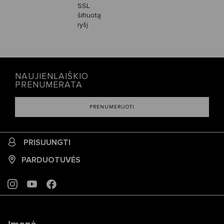
SSL
šifruotą
ryšį
NAUJIENLAIŠKIO
PRENUMERATA
PRENUMERUOTI
PRISIJUNGTI
PARDUOTUVĖS
INSTAGRAM
YOUTUBE
FACEBOOK