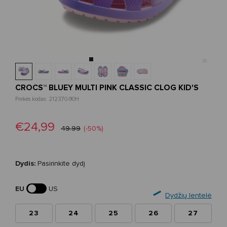
CROCS™ BLUEY MULTI PINK CLASSIC CLOG KID'S
Prekės kodas: 212370-90H
€24,99
49.99
(-50%)
Dydis:
Pasirinkite dydį
EU
US
Dydžių lentelė
23
24
25
26
27