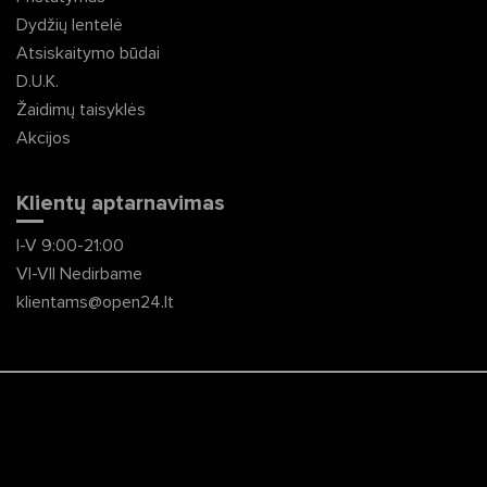
Dydžių lentelė
Atsiskaitymo būdai
D.U.K.
Žaidimų taisyklės
Akcijos
Klientų aptarnavimas
I-V 9:00-21:00
VI-VII Nedirbame
klientams@open24.lt