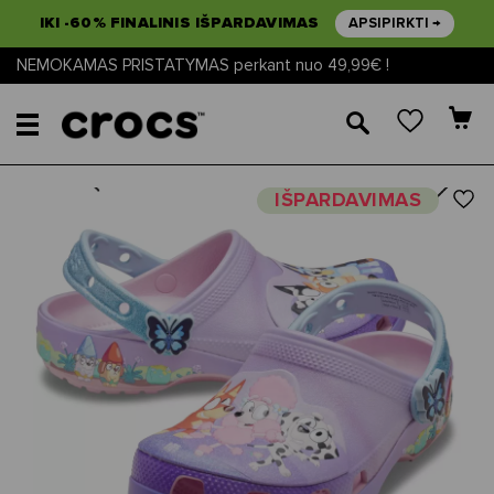
IKI -60% FINALINIS IŠPARDAVIMAS
APSIPIRKTI →
NEMOKAMAS PRISTATYMAS perkant nuo 49,99€ !
🔎
Next
Previous
IŠPARDAVIMAS