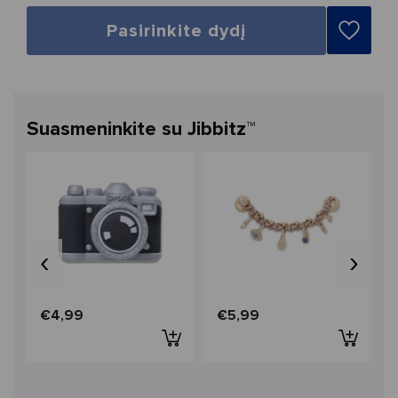
Pasirinkite dydį
Suasmeninkite su Jibbitz™
‹
›
€4,99
€5,99