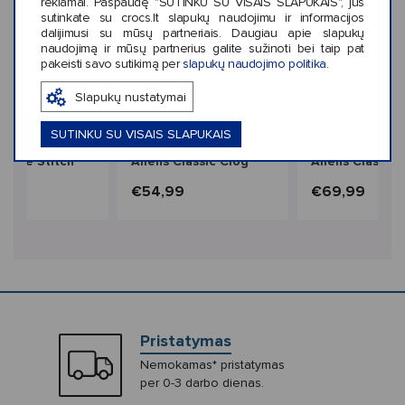
reklamai. Paspaudę "SUTINKU SU VISAIS SLAPUKAIS", jūs
sutinkate su crocs.lt slapukų naudojimu ir informacijos
dalijimusi su mūsų partneriais. Daugiau apie slapukų
naudojimą ir mūsų partnerius galite sužinoti bei taip pat
pakeisti savo sutikimą per
slapukų naudojimo politika
.
‹
›
Slapukų nustatymai
Naujiena
Naujiena
iekis: 2
Spalvų kiekis: 1
Spalvų kiekis: 1
SUTINKU SU VISAIS SLAPUKAIS
Classic Crafted
Crocs™ Toy Story
Crocs™ Toy Sto
uede Stitch
Aliens Classic Clog
Aliens Classic 
ds'
Kids'
9
€54,99
€69,99
Pristatymas
Nemokamas* pristatymas
per 0-3 darbo dienas.