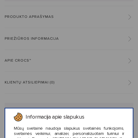
PRODUKTO APRAŠYMAS
PRIEŽIŪROS INFORMACIJA
APIE CROCS™
KLIENTŲ ATSILIEPIMAI (0)
Panašaus stiliaus prekės
Informacija apie slapukus
Mūsų svetainė naudoja slapukus svetainės funkcijoms,
svetainės veikimui, analizei, personalizuotam turiniui ir