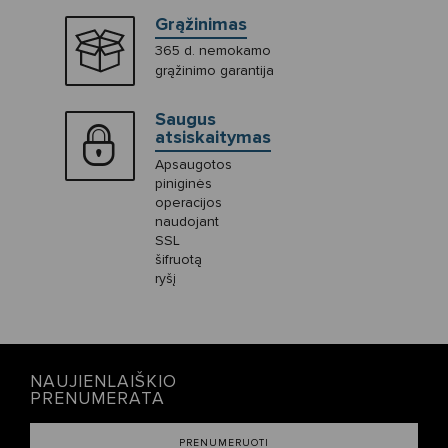
Grąžinimas
365 d. nemokamo
grąžinimo garantija
Saugus
atsiskaitymas
Apsaugotos
piniginės
operacijos
naudojant
SSL
šifruotą
ryšį
NAUJIENLAIŠKIO
PRENUMERATA
PRENUMERUOTI