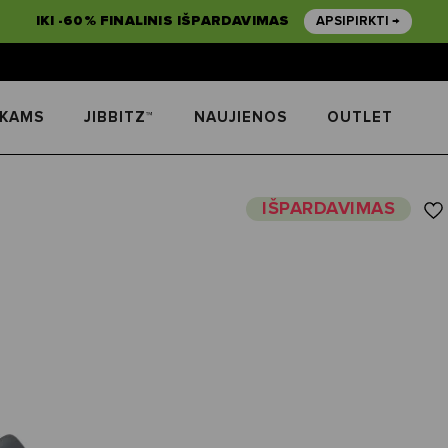
IKI -60% FINALINIS IŠPARDAVIMAS
APSIPIRKTI →
IKAMS
JIBBITZ™
NAUJIENOS
OUTLET
IŠPARDAVIMAS