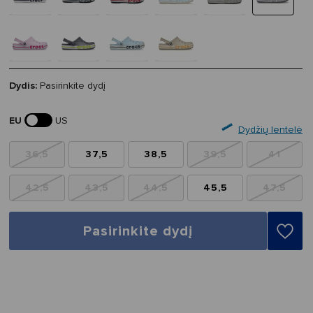
Dydis:
Pasirinkite dydį
EU
US
Dydžių lentelė
36,5
37,5
38,5
39,5
41
42,5
43,5
44,5
45,5
47,5
Pasirinkite dydį