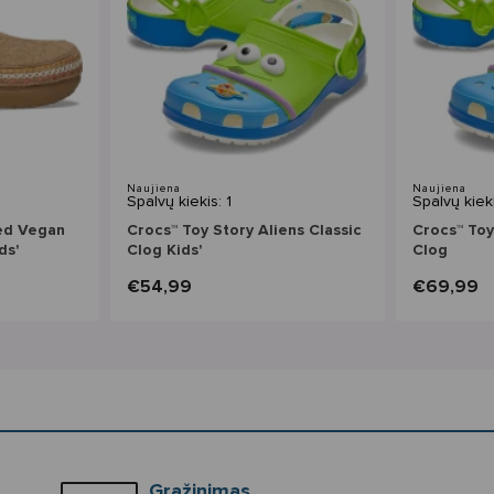
Naujiena
Naujiena
Spalvų kiekis: 1
Spalvų kieki
ted Vegan
Crocs™ Toy Story Aliens Classic
Crocs™ Toy
ds'
Clog Kids'
Clog
€54,99
€69,99
Grąžinimas