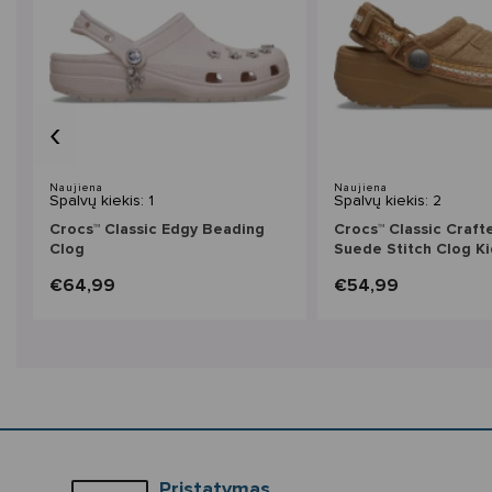
‹
Naujiena
Naujiena
Spalvų kiekis: 1
Spalvų kiekis: 2
Crocs™ Classic Edgy Beading
Crocs™ Classic Craf
Clog
Suede Stitch Clog Ki
€64,99
€54,99
Pristatymas