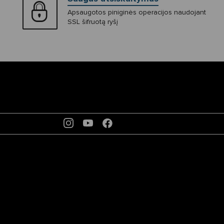
Apsaugotos piniginės operacijos naudojant
SSL šifruotą ryšį
INSTAGRAM
YOUTUBE
FACEBOOK