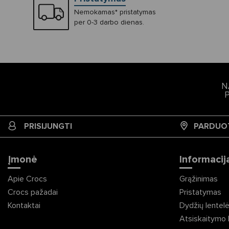
Nemokamas* pristatymas
per 0-3 darbo dienas.
N
PRISIJUNGTI
PARDUO
Įmonė
Informacija
Apie Crocs
Grąžinimas
Crocs pažadai
Pristatymas
Kontaktai
Dydžių lentel
Atsiskaitymo 