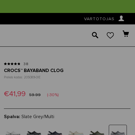
👤
VARTOTOJAS
🔎
38
CROCS™ BAYABAND CLOG
Prekės kodas: 205089-0IE
€41,99
59.99
(-30%)
Spalva:
Slate Grey/Multi