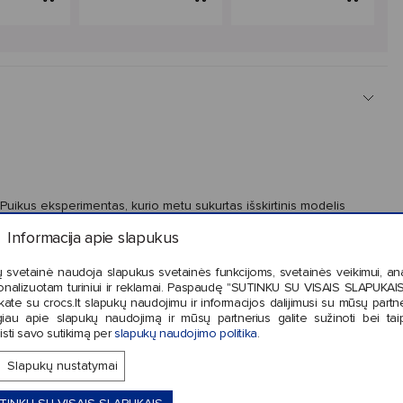
ikus eksperimentas, kurio metu sukurtas išskirtinis modelis
Informacija apie slapukus
 svetainė naudoja slapukus svetainės funkcijoms, svetainės veikimui, anal
onalizuotam turiniui ir reklamai. Paspaudę "SUTINKU SU VISAIS SLAPUKAIS"
kate su crocs.lt slapukų naudojimu ir informacijos dalijimusi su mūsų partne
iau apie slapukų naudojimą ir mūsų partnerius galite sužinoti bei tai
isti savo sutikimą per
slapukų naudojimo politika
.
as.
Slapukų nustatymai