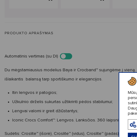
PRODUKTO APRAŠYMAS
Automatinis vertimas (su DI)
Du mėgstamiausius modelius Baya ir Crocband™ sujungėme į vieną. Pu
išlaikantis
balansą tarp sportiškumo ir elegancijos.
Mūsų
Itin lengvos ir patogios;
pers
Užkulnio dirželis sukurtas užtikrinti pėdos stabilumui;
sutin
Daug
Lengvai valomi ir greit džiūstantys;
pake
Iconic Crocs Comfort™: Lengvos. Lanksčios. 360 laipsnių komfort
Sudėtis:
Croslite™ (išorė), Croslite™ (vidus), Croslite™ (padas).