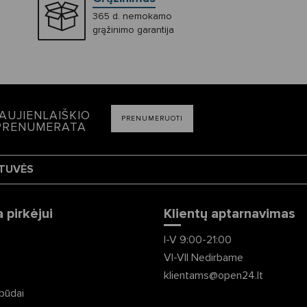
365 d. nemokamo
grąžinimo garantija
AUJIENLAIŠKIO
PRENUMERUOTI
PRENUMERATA
TUVĖS
 pirkėjui
Klientų aptarnavimas
I-V 9:00-21:00
VI-VII Nedirbame
ė
klientams@open24.lt
būdai