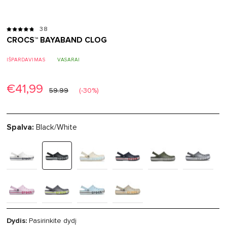
38
CROCS™ BAYABAND CLOG
IŠPARDAVIMAS
VASARAI
€41,99
59.99
(-30%)
Spalva:
Black/White
Dydis:
Pasirinkite dydį