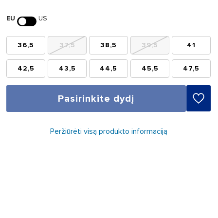
EU
US
36,5
37,5
38,5
39,5
41
42,5
43,5
44,5
45,5
47,5
Pasirinkite dydį
Peržiūrėti visą produkto informaciją